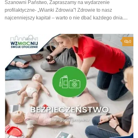
Szanowni Państwo, Zapraszamy na wydarzenie
profilaktyczne- „Wianki Zdrowia”! Zdrowie to nasz
najcenniejszy kapitał – warto o nie dbać każdego dnia....
0