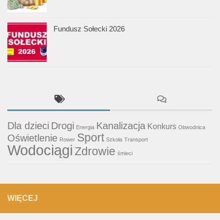
Fundusz Sołecki 2026
Dla dzieci
Drogi
Kanalizacja
Konkurs
Energia
Obwodnica
Sport
Oświetlenie
Rower
Szkoła
Transport
Wodociągi
Zdrowie
śmieci
WIĘCEJ