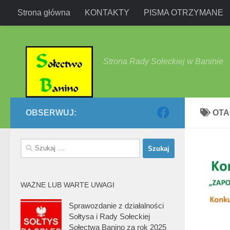
Strona główna
KONTAKTY
PISMA OTRZYMANE
Przejdź do treści
Strona Rady Sołeckiej w Baninie
OBSERWUJ:
OT
Szukaj:
WAŻNE LUB WARTE UWAGI
Sprawozdanie z działalności
Sołtysa i Rady Sołeckiej
Sołectwa Banino za rok 2025