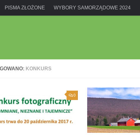
PISMA ZŁOŻONE
WYBORY SAMORZĄDOWE 2024
AGOWANO:
KONKURS
0