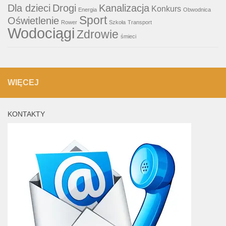
Dla dzieci
Drogi
Kanalizacja
Konkurs
Energia
Obwodnica
Sport
Oświetlenie
Rower
Szkoła
Transport
Wodociągi
Zdrowie
śmieci
WIĘCEJ
KONTAKTY