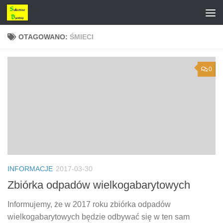
Przejdź do treści
OTAGOWANO:
ŚMIECI
0
INFORMACJE
2017-03-30
Zbiórka odpadów wielkogabarytowych
Informujemy, że w 2017 roku zbiórka odpadów
wielkogabarytowych będzie odbywać się w ten sam