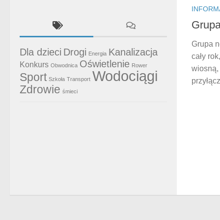
INFORM
Grupa
Grupa n
Dla dzieci
Drogi
Kanalizacja
Energia
cały rok
Oświetlenie
Konkurs
Obwodnica
Rower
wiosną, 
Wodociągi
Sport
Szkoła
Transport
przyłącz
Zdrowie
śmieci