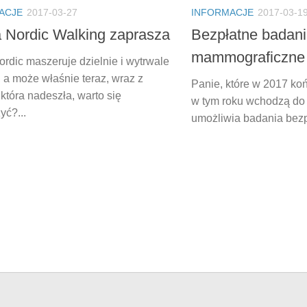
ACJE
2017-03-27
INFORMACJE
2017-03-1
 Nordic Walking zaprasza
Bezpłatne badan
mammograficzne
ordic maszeruje dzielnie i wytrwale
, a może właśnie teraz, wraz z
Panie, które w 2017 koń
która nadeszła, warto się
w tym roku wchodzą do 
yć?...
umożliwia badania bezpł