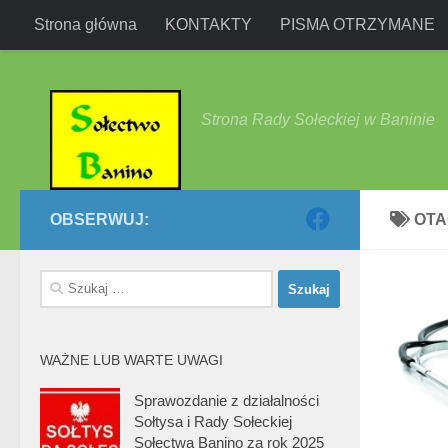
Strona główna
KONTAKTY
PISMA OTRZYMANE
Przejdź do treści
Strona Rady Sołeckiej w Baninie
OBSERWUJ:
OT
Szukaj:
WAŻNE LUB WARTE UWAGI
Sprawozdanie z działalności
Sołtysa i Rady Sołeckiej
Sołectwa Banino za rok 2025