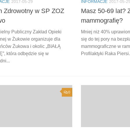
INFORMACJE
2017-05-2
ACJE
2017-05-29
Masz 50-69 lat? Z
n Zdrowotny w SP ZOZ
mammografię?
wo
Mniej niż 40% uprawion
elny Publiczny Zakład Opieki
się do tej pory na bezp
nej w Żukowie organizuje dla
mammograficzne w ram
ńców Żukowa i okolic „BIAŁĄ
Profilaktyki Raka Piersi..
, która odbędzie się w
ni...
0