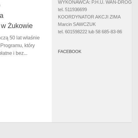
WYKONAWCA: P.H.U. WAN-DRÓG
9
tel. 511936699
ia
KOORDYNATOR AKCJI ZIMA
Marcin SAWCZUK
 w Żukowie
tel. 601598222 lub 58 685-83-86
czą 50 lat właśnie
Programu, który
FACEBOOK
atne i bez...