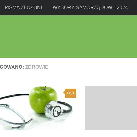
PISMA ZŁOŻONE
WYBORY SAMORZĄDOWE 2024
AGOWANO:
ZDROWIE
0