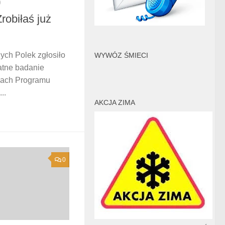
9
robiłaś już
ych Polek zgłosiło
WYWÓZ ŚMIECI
łatne badanie
ach Programu
..
AKCJA ZIMA
0