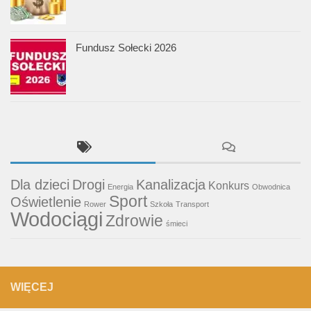
Fundusz Sołecki 2026
Dla dzieci
Drogi
Kanalizacja
Konkurs
Energia
Obwodnica
Sport
Oświetlenie
Rower
Szkoła
Transport
Wodociągi
Zdrowie
śmieci
WIĘCEJ