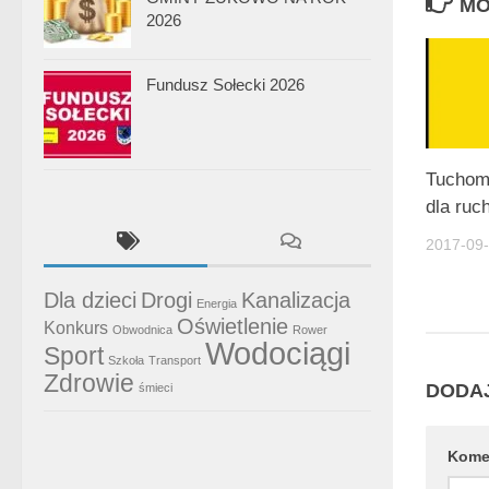
MO
2026
Fundusz Sołecki 2026
Tuchom
dla ruc
2017-09
Dla dzieci
Drogi
Kanalizacja
Energia
Oświetlenie
Konkurs
Obwodnica
Rower
Wodociągi
Sport
Szkoła
Transport
Zdrowie
DODA
śmieci
Kome