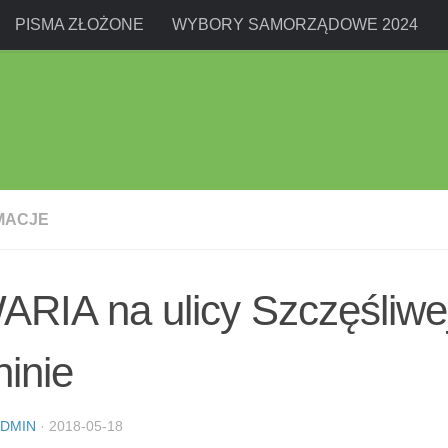
PISMA ZŁOŻONE
WYBORY SAMORZĄDOWE 2024
MACJE
RIA na ulicy Szczęśliwe
inie
DMIN
·
2018-05-18