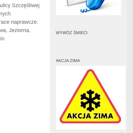
ulicy Szczęśliwej
anych
prace naprawcze.
wa, Jeziorna,
WYWÓZ ŚMIECI
in
AKCJA ZIMA