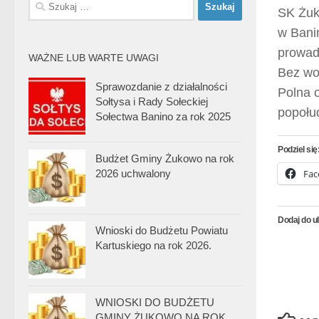
Szukaj:
SK Żuko
w Bani
prowadz
WAŻNE LUB WARTE UWAGI
Bez wo
Sprawozdanie z działalności
Polna o
Sołtysa i Rady Sołeckiej
popołu
Sołectwa Banino za rok 2025
Podziel się
Budżet Gminy Żukowo na rok
2026 uchwalony
Fac
Dodaj do u
Wnioski do Budżetu Powiatu
Kartuskiego na rok 2026.
WNIOSKI DO BUDŻETU
GMINY ŻUKOWO NA ROK