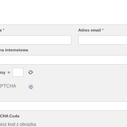
wa
*
Adres email
*
na internetowa
trzy
=
CHA Code
isz kod z obrazka