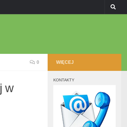
0
WIĘCEJ
KONTAKTY
j w