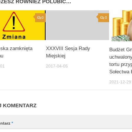
ŻESZ RÓWNIEŻ POLUBIĆ…
0
0
ska zamknięta
XXXVIII Sesja Rady
Budżet G
hu
Miejskiej
uchwalony
tortu przy
-01
2017-04-05
Sołectwa 
2021-12-29
J KOMENTARZ
ntarz
*