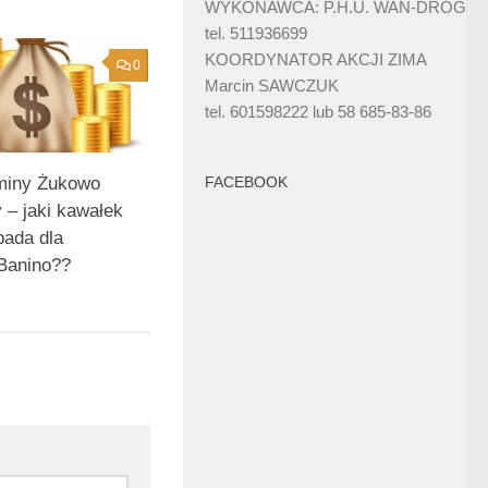
WYKONAWCA: P.H.U. WAN-DRÓG
tel. 511936699
KOORDYNATOR AKCJI ZIMA
0
Marcin SAWCZUK
tel. 601598222 lub 58 685-83-86
miny Żukowo
FACEBOOK
 – jaki kawałek
pada dla
Banino??