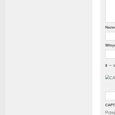
Naz
Witry
8
−
CAPT
Przep