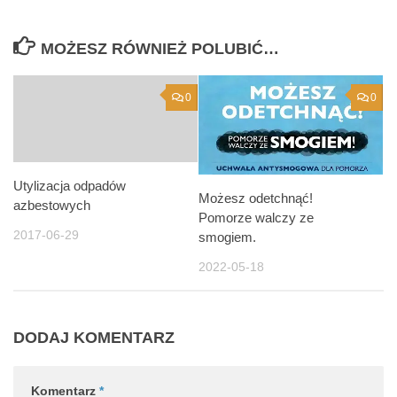
MOŻESZ RÓWNIEŻ POLUBIĆ…
0
0
Utylizacja odpadów
Możesz odetchnąć!
azbestowych
Pomorze walczy ze
2017-06-29
smogiem.
2022-05-18
DODAJ KOMENTARZ
Komentarz
*