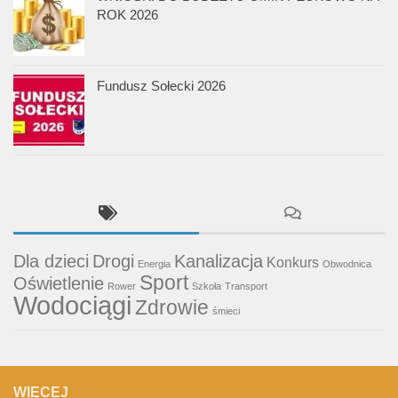
ROK 2026
Fundusz Sołecki 2026
Dla dzieci
Drogi
Kanalizacja
Konkurs
Energia
Obwodnica
Sport
Oświetlenie
Rower
Szkoła
Transport
Wodociągi
Zdrowie
śmieci
WIĘCEJ