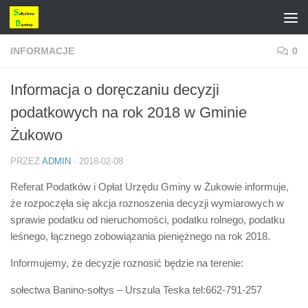
Przejdź do treści
INFORMACJE
0
Informacja o doręczaniu decyzji
podatkowych na rok 2018 w Gminie
Żukowo
PRZEZ
ADMIN
·
2018-02-08
Referat Podatków i Opłat Urzędu Gminy w Żukowie informuje,
że rozpoczęła się akcja roznoszenia decyzji wymiarowych w
sprawie podatku od nieruchomości, podatku rolnego, podatku
leśnego, łącznego zobowiązania pieniężnego na rok 2018.
Informujemy, że decyzje roznosić będzie na terenie:
sołectwa Banino-sołtys – Urszula Teska tel:662-791-257