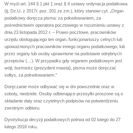
W myśl art. 144 § 1 pkt 1 oraz § 4 ustawy ordynacja podatkowa
(tj. Dz.U. z 2017r. poz. 201 ze zm.), który stanowi cyt. „Organ
podatkowy doręcza pisma: za pokwitowaniem, za
pośrednictwem operatora pocztowego w rozumieniu ustawy z
dnia 23 listopada 2012 r. – Prawo pocztowe, pracowników
urzędu obsługującego ten organ, funkcjonariuszy celnych lub
upoważnionych pracowników innego organu podatkowego, lub
przez organy lub osoby uprawnione na podstawie odrębnych
przepisów (…). W przypadku gdy organem podatkowym jest
wójt, burmistrz (prezydent miasta), pisma może doręczać
sołtys, za pokwitowaniem.”
Doręczanie może odbywać się w dni powszednie oraz w
soboty, niedziele. Osoby odbierające przesyłki proszone są o
składanie daty oraz czytelnych podpisów na potwierdzeniu
zwrotnym odbioru.
Dystrybucja decyzji podatkowych potrwa od 02 lutego do 27
lutego 2018 roku.