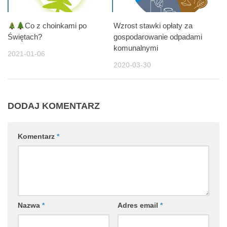
Co z choinkami po
Wzrost stawki opłaty za
Świętach?
gospodarowanie odpadami
komunalnymi
2021-01-06
2020-03-30
DODAJ KOMENTARZ
Komentarz
*
Nazwa
*
Adres email
*