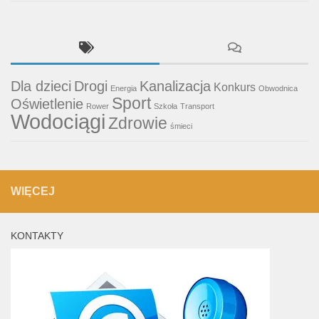
Dla dzieci
Drogi
Kanalizacja
Konkurs
Energia
Obwodnica
Sport
Oświetlenie
Rower
Szkoła
Transport
Wodociągi
Zdrowie
śmieci
WIĘCEJ
KONTAKTY