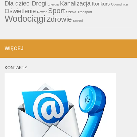
Dla dzieci
Drogi
Kanalizacja
Konkurs
Energia
Obwodnica
Sport
Oświetlenie
Rower
Szkoła
Transport
Wodociągi
Zdrowie
śmieci
WIĘCEJ
KONTAKTY