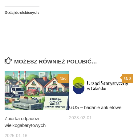
Dodaj do ulubionych:
MOŻESZ RÓWNIEŻ POLUBIĆ…
0
0
GUS – badanie ankietowe
2023-02-01
Zbiórka odpadów
wielkogabarytowych
2025-01-16