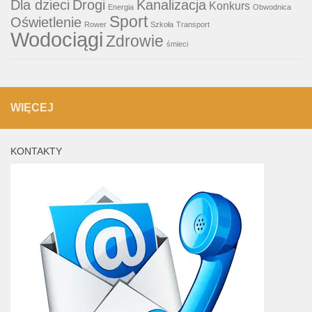
Dla dzieci
Drogi
Kanalizacja
Konkurs
Energia
Obwodnica
Sport
Oświetlenie
Rower
Szkoła
Transport
Wodociągi
Zdrowie
śmieci
WIĘCEJ
KONTAKTY