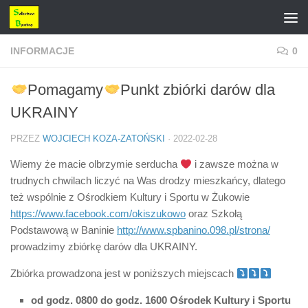
Przejdź do treści
INFORMACJE
0
Pomagamy
Punkt zbiórki darów dla
UKRAINY
PRZEZ
WOJCIECH KOZA-ZATOŃSKI
·
2022-02-28
Wiemy że macie olbrzymie serducha
i zawsze można w
trudnych chwilach liczyć na Was drodzy mieszkańcy, dlatego
też wspólnie z Ośrodkiem Kultury i Sportu w Żukowie
https://www.facebook.com/okiszukowo
oraz Szkołą
Podstawową w Baninie
http://www.spbanino.098.pl/strona/
prowadzimy zbiórkę darów dla UKRAINY.
Zbiórka prowadzona jest w poniższych miejscach
od godz. 0800 do godz. 1600 Ośrodek Kultury i Sportu