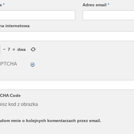
wa
*
Adres email
*
na internetowa
−
7
=
dwa
CHA Code
isz kod z obrazka
dom mnie o kolejnych komentarzach przez email.