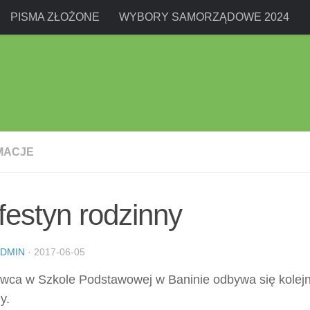
PISMA ZŁOŻONE
WYBORY SAMORZĄDOWE 2024
MACJE
festyn rodzinny
DMIN
·
2017-06-05
rwca w Szkole Podstawowej w Baninie odbywa się kolejn
y.