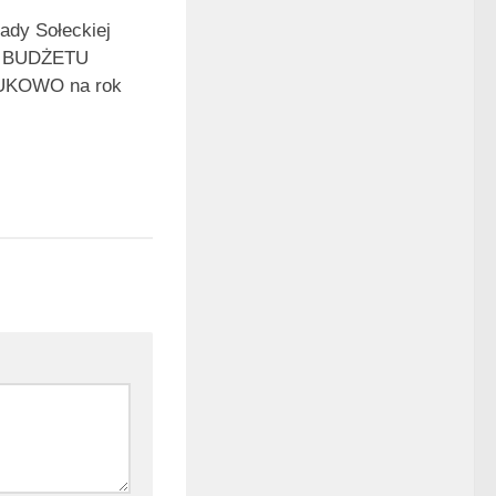
ady Sołeckiej
o BUDŻETU
UKOWO na rok