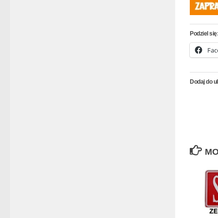
Podziel się
Fac
Dodaj do u
MO