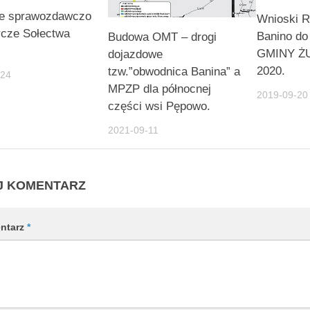
ie sprawozdawczo
Wnioski R
rcze Sołectwa
Banino d
Budowa OMT – drogi
GMINY Ż
dojazdowe
2020.
tzw.”obwodnica Banina” a
-24
MPZP dla północnej
2019-09-20
części wsi Pępowo.
2021-09-11
J KOMENTARZ
ntarz
*