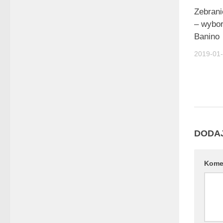
Zebran
– wybo
Banino
2019-01
DODA
Kome