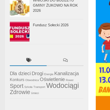
WNIOSKI DO BUDŻETU
GMINY ŻUKOWO NA ROK
2026
Fundusz Sołecki 2026
Dla dzieci
Drogi
Kanalizacja
Energia
Oświetlenie
Konkurs
Obwodnica
Rower
Wodociągi
Sport
Szkoła
Transport
Zdrowie
śmieci