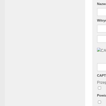
Naz
Witry
CAPT
Przep
Powia