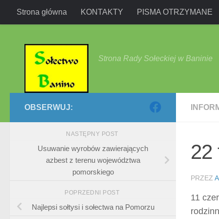
Strona główna
KONTAKTY
PISMA OTRZYMANE
Przejdź do treści
Strona Rady Sołeckiej w Baninie
OBSERWUJ:
INFOR
NASTĘPNY POST
22 
Usuwanie wyrobów zawierających
azbest z terenu województwa
pomorskiego
PRZEZ
A
POPRZEDNI POST
11 cze
Najlepsi sołtysi i sołectwa na Pomorzu
rodzinn