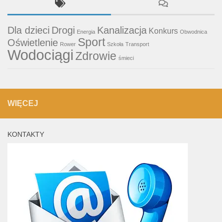
Dla dzieci
Drogi
Kanalizacja
Konkurs
Energia
Obwodnica
Sport
Oświetlenie
Rower
Szkoła
Transport
Wodociągi
Zdrowie
śmieci
WIĘCEJ
KONTAKTY