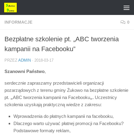
Przejdź do treści
INFORMACJE
0
Bezpłatne szkolenie pt. „ABC tworzenia
kampanii na Facebooku”
PRZEZ
ADMIN
·
2018-03-17
Szanowni Państwo
,
serdecznie zapraszamy przedstawicieli organizacji
pozarządowych z terenu gminy Żukowo na bezpłatne szkolenie
pt.
„
ABC tworzenia kampanii na Facebooku
„.
Uczestnicy
szkolenia uzyskają praktyczną wiedze z zakresu:
Wprowadzenia do płatnych kampanii na facebooku,
Dlaczego warto używać płatnej promocji na Facebooku?
Podstawowe formaty reklam,