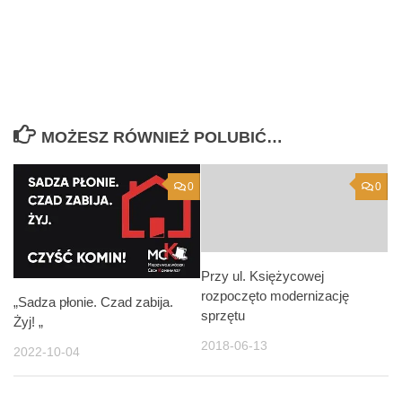
MOŻESZ RÓWNIEŻ POLUBIĆ…
0
0
Przy ul. Księżycowej
rozpoczęto modernizację
„Sadza płonie. Czad zabija.
sprzętu
Żyj! „
2018-06-13
2022-10-04