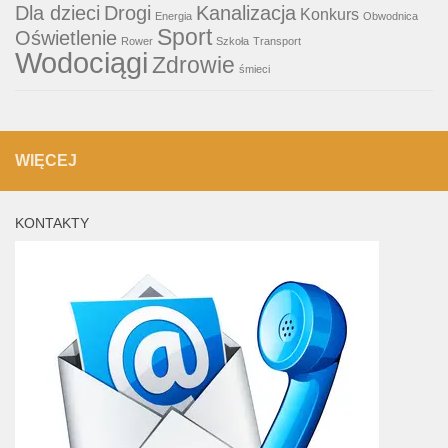
Dla dzieci
Drogi
Kanalizacja
Konkurs
Energia
Obwodnica
Sport
Oświetlenie
Rower
Szkoła
Transport
Wodociągi
Zdrowie
śmieci
WIĘCEJ
KONTAKTY