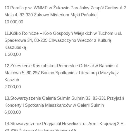
10.Parafia p.w. WNMP w Żukowie Parafialny Zespół Caritasul. 3
Maja 4, 83-330 Żukowo Misterium Męki Pańskiej
10 000,00
11.Kółko Rolnicze – Koło Gospodyń Wiejskich w Tuchomiu ul.
Spacerowa 34, 80-209 Chwaszczyno Wieczór z Kulturą
Kaszubską
1 200,00
12.Zrzeszenie Kaszubsko -Pomorskie Oddział w Baninie ul.
Makowa 5, 80-297 Banino Spotkanie z Literaturą i Muzyką z
Kaszub
2 000,00
13.Stowarzyszenie Galeria Sulmin Sulmin 33, 83-331 Przyjaźń
Koncerty i Spotkania Mieszkańców w Galerii Sulmin
6 000,00
14.Stowarzyszenie Przyjaciół Heweliusz ul. Armii Krajowej 2 E,
83-330 Żukowo Akademia Seniora AS