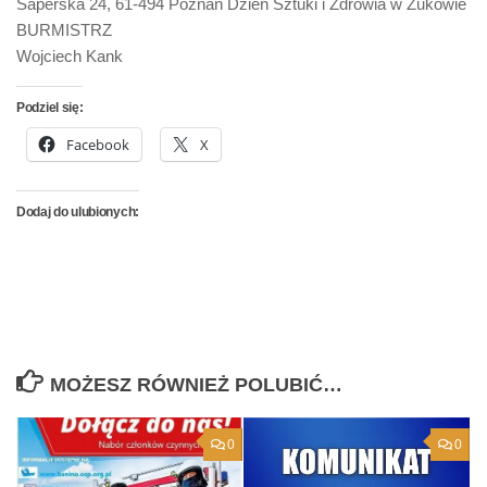
Saperska 24, 61-494 Poznań Dzień Sztuki i Zdrowia w Żukowie
BURMISTRZ
Wojciech Kank
Podziel się:
Facebook
X
Dodaj do ulubionych:
MOŻESZ RÓWNIEŻ POLUBIĆ…
0
0