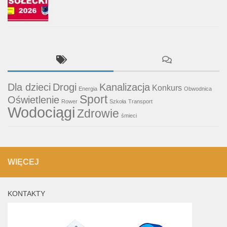
Dla dzieci
Drogi
Kanalizacja
Konkurs
Energia
Obwodnica
Sport
Oświetlenie
Rower
Szkoła
Transport
Wodociągi
Zdrowie
śmieci
WIĘCEJ
KONTAKTY