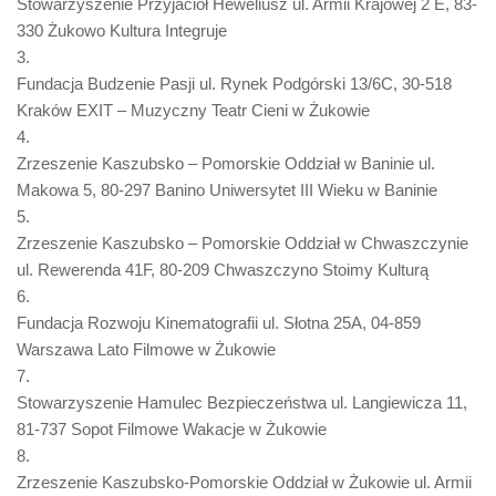
Stowarzyszenie Przyjaciół Heweliusz ul. Armii Krajowej 2 E, 83-
330 Żukowo Kultura Integruje
3.
Fundacja Budzenie Pasji ul. Rynek Podgórski 13/6C, 30-518
Kraków EXIT – Muzyczny Teatr Cieni w Żukowie
4.
Zrzeszenie Kaszubsko – Pomorskie Oddział w Baninie ul.
Makowa 5, 80-297 Banino Uniwersytet III Wieku w Baninie
5.
Zrzeszenie Kaszubsko – Pomorskie Oddział w Chwaszczynie
ul. Rewerenda 41F, 80-209 Chwaszczyno Stoimy Kulturą
6.
Fundacja Rozwoju Kinematografii ul. Słotna 25A, 04-859
Warszawa Lato Filmowe w Żukowie
7.
Stowarzyszenie Hamulec Bezpieczeństwa ul. Langiewicza 11,
81-737 Sopot Filmowe Wakacje w Żukowie
8.
Zrzeszenie Kaszubsko-Pomorskie Oddział w Żukowie ul. Armii