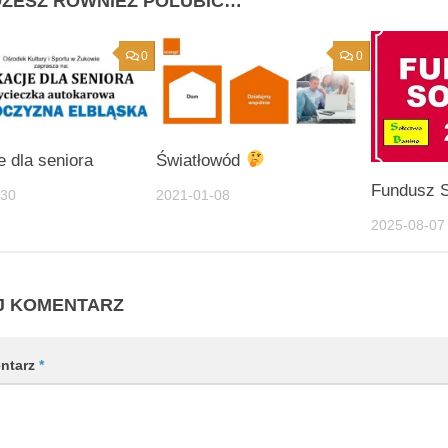
ŻESZ RÓWNIEŻ POLUBIĆ…
0
0
 dla seniora
Światłowód
Fundusz S
-30
2021-01-08
2025-08-07
J KOMENTARZ
ntarz
*