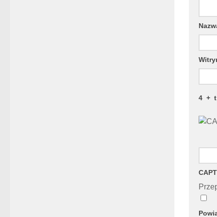
Naz
Witry
4
+
CAPT
Przep
Powia