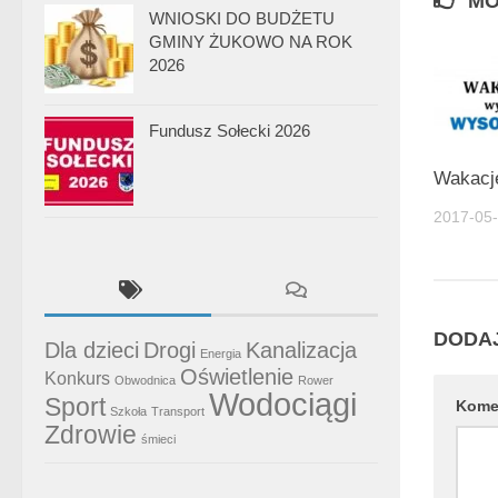
MO
WNIOSKI DO BUDŻETU
GMINY ŻUKOWO NA ROK
2026
Fundusz Sołecki 2026
Wakacje
2017-05
DODA
Dla dzieci
Drogi
Kanalizacja
Energia
Oświetlenie
Konkurs
Obwodnica
Rower
Wodociągi
Sport
Kome
Szkoła
Transport
Zdrowie
śmieci