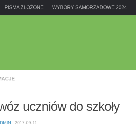
PISMA ZŁOŻONE
WYBORY SAMORZĄDOWE 2024
MACJE
wóz uczniów do szkoły
DMIN
·
2017-09-11