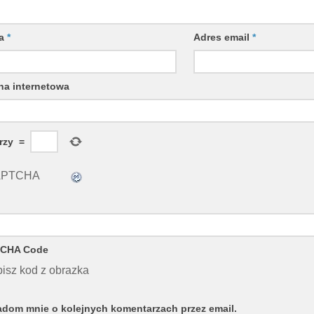
wa
*
Adres email
*
na internetowa
trzy
=
CHA Code
isz kod z obrazka
dom mnie o kolejnych komentarzach przez email.