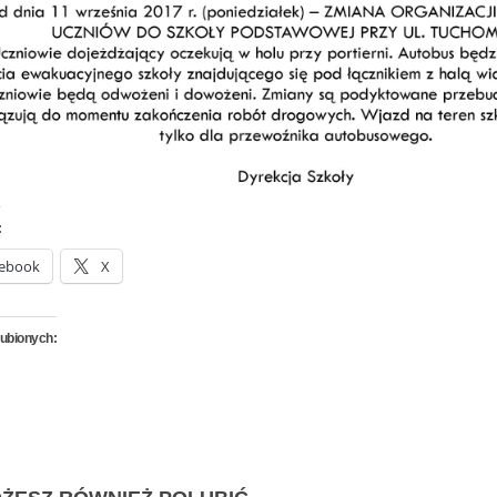
:
ebook
X
lubionych: