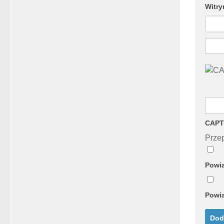
Witry
CAPT
Przep
Powia
Powia