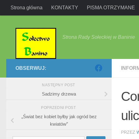
Strona główna
KONTAKTY
PISMA OTRZYMANE
Przejdź do treści
Strona Rady Sołeckiej w Baninie
OBSERWUJ:
INFOR
NASTĘPNY POST
Cor
Sadzimy drzewa
POPRZEDNI POST
uli
„Świat bez kobiet byłby jak ogród bez
kwiatów”
PRZEZ