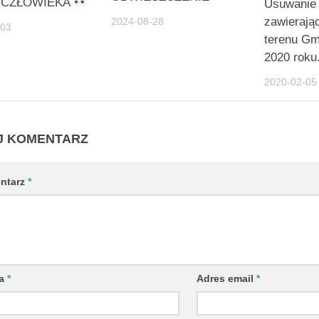
 CZŁOWIEKA
Usuwanie
zawierają
2024-08-28
-03
terenu G
2020 roku
2020-02-05
J KOMENTARZ
ntarz
*
wa
*
Adres email
*