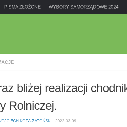
PISMA ZŁOŻONE
WYBORY SAMORZĄDOWE 2024
MACJE
az bliżej realizacji chodn
cy Rolniczej.
WOJCIECH KOZA-ZATOŃSKI
·
2022-03-09