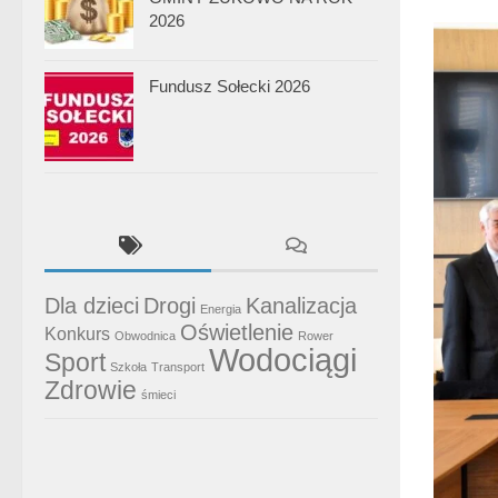
2026
Fundusz Sołecki 2026
Dla dzieci
Drogi
Kanalizacja
Energia
Oświetlenie
Konkurs
Obwodnica
Rower
Wodociągi
Sport
Szkoła
Transport
Zdrowie
śmieci