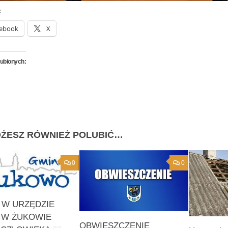
:
ebook
X
lubionych:
ŻESZ RÓWNIEŻ POLUBIĆ…
0
0
 W URZĘDZIE
 W ŻUKOWIE
OBWIESZCZENIE