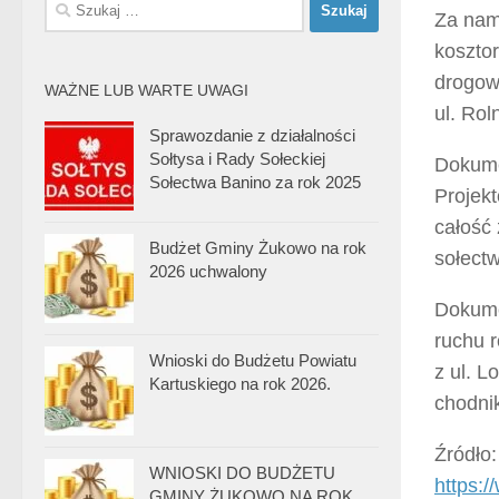
Szukaj:
Za nam
kosztor
drogow
WAŻNE LUB WARTE UWAGI
ul. Rol
Sprawozdanie z działalności
Sołtysa i Rady Sołeckiej
Dokume
Sołectwa Banino za rok 2025
Projek
całość
Budżet Gminy Żukowo na rok
sołect
2026 uchwalony
Dokume
ruchu r
Wnioski do Budżetu Powiatu
z ul. L
Kartuskiego na rok 2026.
chodnik
Źródło:
WNIOSKI DO BUDŻETU
https:
GMINY ŻUKOWO NA ROK