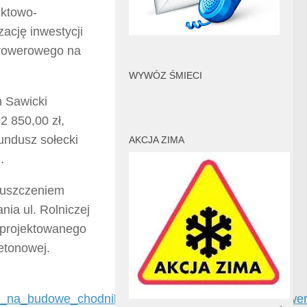
ektowo-
ację inwestycji
 rowerowego na
WYWÓZ ŚMIECI
 Sawicki
2 850,00 zł,
undusz sołecki
AKCJA ZIMA
.
puszczeniem
nia ul. Rolniczej
ć projektowanego
etonowej.
ji_na_budowe_chodnika_z_dopuszczeniem_ruchu_rower