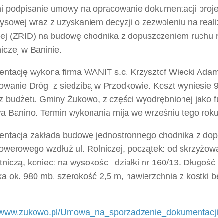
i podpisanie umowy na opracowanie dokumentacji proj
ysowej wraz z uzyskaniem decyzji o zezwoleniu na realiz
ej (ZRID) na budowę chodnika z dopuszczeniem ruchu
niczej w Baninie.
ntację wykona firma WANIT s.c. Krzysztof Wiecki Adam
towanie Dróg z siedzibą w Przodkowie. Koszt wyniesie 9
 z budżetu Gminy Żukowo, z części wyodrębnionej jako f
wa Banino. Termin wykonania mija we wrześniu tego roku
ntacja zakłada budowę jednostronnego chodnika z do
owerowego wzdłuż ul. Rolniczej, początek: od skrzyżowa
otniczą, koniec: na wysokości działki nr 160/13. Długoś
a ok. 980 mb, szerokość 2,5 m, nawierzchnia z kostki b
//www.zukowo.pl/Umowa_na_sporzadzenie_dokumentac