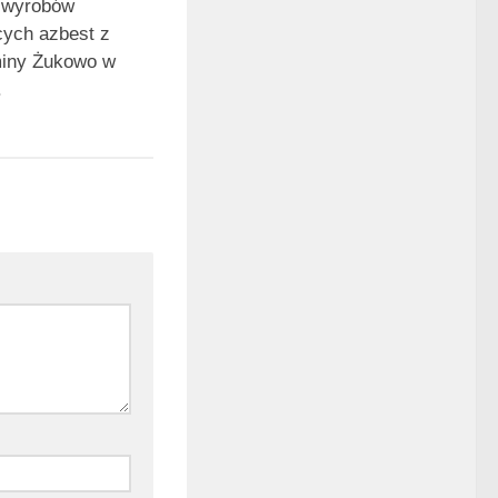
 wyrobów
cych azbest z
miny Żukowo w
.