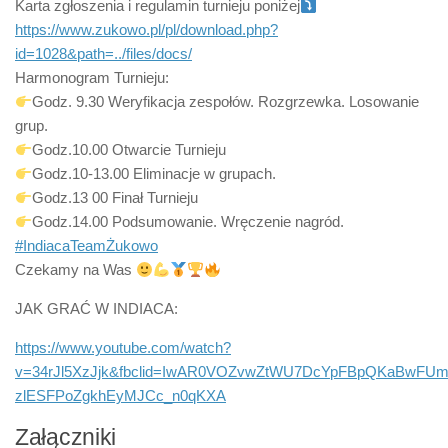
Karta zgłoszenia i regulamin turnieju poniżej
https://www.zukowo.pl/pl/download.php?
id=1028&path=../files/docs/
Harmonogram Turnieju:
Godz. 9.30 Weryfikacja zespołów. Rozgrzewka. Losowanie
grup.
Godz.10.00 Otwarcie Turnieju
Godz.10-13.00 Eliminacje w grupach.
Godz.13 00 Finał Turnieju
Godz.14.00 Podsumowanie. Wręczenie nagród.
#IndiacaTeamŻukowo
Czekamy na Was
JAK GRAĆ W INDIACA:
https://www.youtube.com/watch?
v=34rJl5XzJjk&fbclid=IwAR0VOZvwZtWU7DcYpFBpQKaBwF
zlESFPoZgkhEyMJCc_n0qKXA
Załączniki