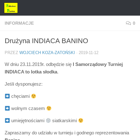
Przejdź do treści
INFORMACJE
0
Drużyna INDIACA BANINO
PRZEZ
WOJCIECH KOZA-ZATOŃSKI
·
2019-11-12
W dniu 23.11.2019r. odbędzie się
I Samorządowy Turniej
INDIACA to lotka słodka
.
Jeśli dysponujesz:
chęciami
wolnym czasem
umiejętnościami
siatkarskimi
Zapraszamy do udziału w turnieju i godnego reprezentowania