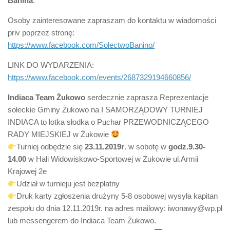
Banina
.
Osoby zainteresowane zapraszam do kontaktu w wiadomości
priv poprzez stronę:
https://www.facebook.com/SolectwoBanino/
LINK DO WYDARZENIA:
https://www.facebook.com/events/2687329194660856/
Indiaca Team Żukowo
serdecznie zaprasza Reprezentacje
sołeckie Gminy Żukowo na I SAMORZĄDOWY TURNIEJ
INDIACA to lotka słodka o Puchar PRZEWODNICZĄCEGO
RADY MIEJSKIEJ w Żukowie
Turniej odbędzie się
23.11.2019r
. w sobotę w
godz.9.30-
14.00
w Hali Widowiskowo-Sportowej w Żukowie ul.Armii
Krajowej 2e
Udział w turnieju jest bezpłatny
Druk karty zgłoszenia drużyny 5-8 osobowej wysyła kapitan
zespołu do dnia 12.11.2019r. na adres mailowy: iwonawy@wp.pl
lub messengerem do Indiaca Team Żukowo.