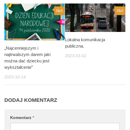
0
0
Lokalna komunikacja
publiczna.
„Najcenniejszym i
najtrwalszym darem jaki
2023-03-02
można dać dziecku jest
wykształcenie”
2023-10-14
DODAJ KOMENTARZ
Komentarz
*