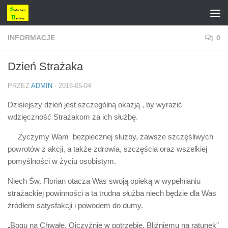
Przejdź do treści
INFORMACJE
0
Dzień Strażaka
PRZEZ
ADMIN
·
2018-05-04
Dzisiejszy dzień jest szczególną okazją , by wyrazić
wdzięczność Strażakom za ich służbę.
Życzymy Wam bezpiecznej służby, zawsze szczęśliwych
powrotów z akcji, a także zdrowia, szczęścia oraz wszelkiej
pomyślności w życiu osobistym.
Niech Św. Florian otacza Was swoją opieką w wypełnianiu
strażackiej powinności a ta trudna służba niech będzie dla Was
źródłem satysfakcji i powodem do dumy.
„Bogu na Chwałę, Ojczyźnie w potrzebie, Bliźniemu na ratunek”