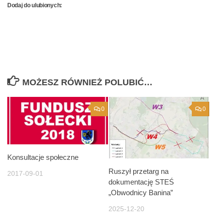
Dodaj do ulubionych:
MOŻESZ RÓWNIEŻ POLUBIĆ…
0
0
Konsultacje społeczne
Ruszył przetarg na
2017-09-01
dokumentację STEŚ
„Obwodnicy Banina”
2025-12-20