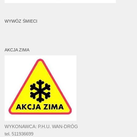
WYWÓZ ŚMIECI
AKCJA ZIMA
WYKONAWCA: P.H.U. WAN-DRÓG
tel. 511936699