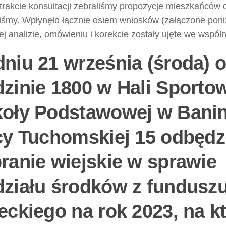
trakcie konsultacji zebraliśmy propozycje mieszkańców o
iśmy. Wpłynęło łącznie osiem wniosków (załączone poniż
j analizie, omówieniu i korekcie zostały ujęte we wspóln
niu 21 września (środa) 
zinie 1800 w Hali Sporto
oły Podstawowej w Banin
cy Tuchomskiej 15 odbędzi
ranie wiejskie w sprawie
ziału środków z fundusz
eckiego na rok 2023, na k