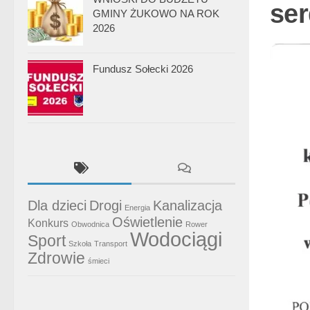
ser
GMINY ŻUKOWO NA ROK
2026
Fundusz Sołecki 2026
Dla dzieci
Drogi
Kanalizacja
Energia
Oświetlenie
Konkurs
Obwodnica
Rower
Wodociągi
Sport
Szkoła
Transport
Zdrowie
śmieci