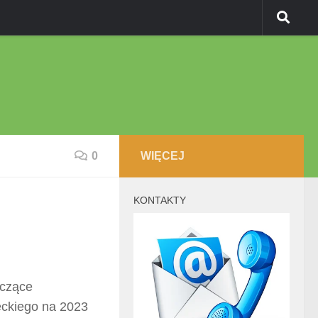
0
WIĘCEJ
KONTAKTY
yczące
eckiego na 2023