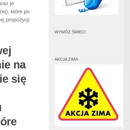
raz je
ej), które po
ej propozycji.
WYWÓZ ŚMIECI
o
wej
AKCJA ZIMA
ie na
e się
u
tóre