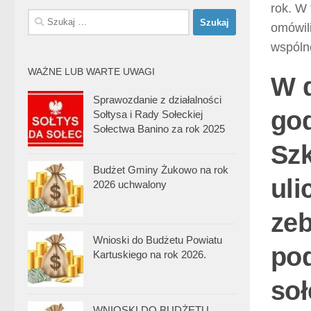
rok. W 
Szukaj:
omówil
wspólne
WAŻNE LUB WARTE UWAGI
W d
Sprawozdanie z działalności
god
Sołtysa i Rady Sołeckiej
Sołectwa Banino za rok 2025
Szk
Budżet Gminy Żukowo na rok
uli
2026 uchwalony
zeb
Wnioski do Budżetu Powiatu
pod
Kartuskiego na rok 2026.
soł
WNIOSKI DO BUDŻETU