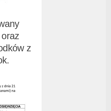
owany
 oraz
rodków z
ok.