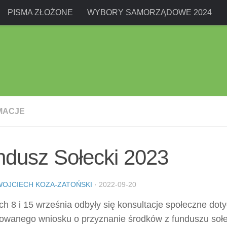
PISMA ZŁOŻONE
WYBORY SAMORZĄDOWE 2024
MACJE
ndusz Sołecki 2023
WOJCIECH KOZA-ZATOŃSKI
·
2022-09-20
h 8 i 15 września odbyły się konsultacje społeczne dot
owanego wniosku o przyznanie środków z funduszu soł