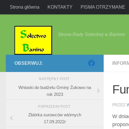
Strona główna
KONTAKTY
PISMA OTRZYMANE
Przejdź do treści
Strona Rady Sołeckiej w Baninie
OBSERWUJ:
INFOR
NASTĘPNY POST
Fu
Wnioski do budżetu Gminy Żukowo na
rok 2023
PRZEZ
POPRZEDNI POST
Zbiórka surowców wtórnych
W dniac
17.09.2022r
propon