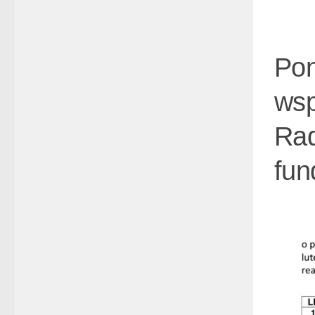
Pon
wsp
Rad
fun