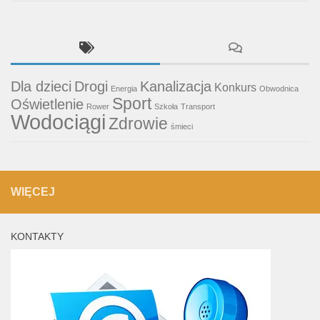
Dla dzieci
Drogi
Kanalizacja
Konkurs
Energia
Obwodnica
Sport
Oświetlenie
Rower
Szkoła
Transport
Wodociągi
Zdrowie
śmieci
WIĘCEJ
KONTAKTY