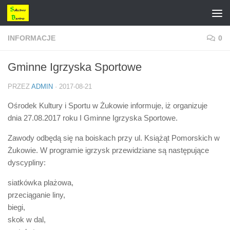
Przejdź do treści
INFORMACJE
0
Gminne Igrzyska Sportowe
PRZEZ
ADMIN
·
2017-08-21
Ośrodek Kultury i Sportu w Żukowie informuje, iż organizuje
dnia 27.08.2017 roku I Gminne Igrzyska Sportowe.
Zawody odbędą się na boiskach przy ul. Książąt Pomorskich w
Żukowie. W programie igrzysk przewidziane są następujące
dyscypliny:
siatkówka plażowa,
przeciąganie liny,
biegi,
skok w dal,