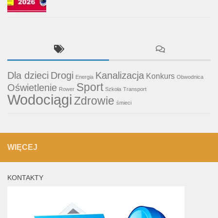
Dla dzieci
Drogi
Kanalizacja
Konkurs
Energia
Obwodnica
Sport
Oświetlenie
Rower
Szkoła
Transport
Wodociągi
Zdrowie
śmieci
WIĘCEJ
KONTAKTY