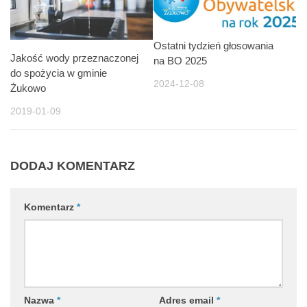
Ostatni tydzień głosowania
Jakość wody przeznaczonej
na BO 2025
do spożycia w gminie
2024-12-08
Żukowo
2019-01-09
DODAJ KOMENTARZ
Komentarz
*
Nazwa
*
Adres email
*