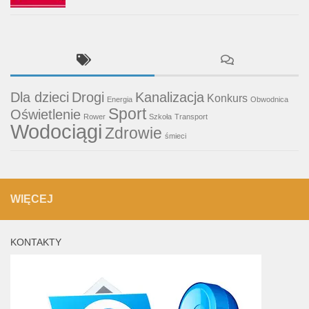
Dla dzieci
Drogi
Kanalizacja
Konkurs
Energia
Obwodnica
Sport
Oświetlenie
Rower
Szkoła
Transport
Wodociągi
Zdrowie
śmieci
WIĘCEJ
KONTAKTY