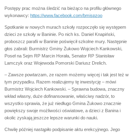
Postępy prac można śledzić na bieżąco na profilu głównego
wykonawcy:
https://www.facebook.com/bmispzoo
Spotkanie w nowych murach szkoły rozpoczęło się występem
dzieci ze szkoły w Baninie. Po nich ks. Daniel Knapiński,
proboszcz parafii w Baninie poświęcił szkolne mury. Następnie
głos zabrali: Burmistrz Gminy Żukowo Wojciech Kankowski,
Poseł na Sejm RP Marcin Horała, Senator RP Stanisław
Lamczyk oraz Wojewoda Pomorski Dariusz Drelich.
– Zawsze powtarzam, ze razem możemy więcej i tak jest też w
tym przypadku. Razem realizujemy tę inwestycję – mówi
Burmistrz Wojciech Kankowski. – Sprawna budowa, znaczny
wkład własny, duże dofinansowanie, właściwy nadzór, to
wszystko sprawia, że już niedługo Gmina Żukowo znacznie
powiększy swoje możliwości oświatowe, a dzieci z Banina i
okolic zyskają jeszcze lepsze warunki do nauki.
Chwilę później nastąpiło podpisanie aktu erekcyjnego. Jego