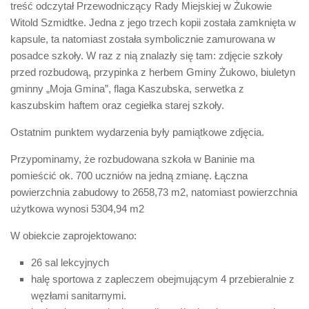
treść odczytał Przewodniczący Rady Miejskiej w Żukowie
Witold Szmidtke. Jedna z jego trzech kopii została zamknięta w
kapsule, ta natomiast została symbolicznie zamurowana w
posadce szkoły. W raz z nią znalazły się tam: zdjęcie szkoły
przed rozbudową, przypinka z herbem Gminy Żukowo, biuletyn
gminny „Moja Gmina”, flaga Kaszubska, serwetka z
kaszubskim haftem oraz cegiełka starej szkoły.
Ostatnim punktem wydarzenia były pamiątkowe zdjęcia.
Przypominamy, że rozbudowana szkoła w Baninie ma
pomieścić ok. 700 uczniów na jedną zmianę. Łączna
powierzchnia zabudowy to 2658,73 m2, natomiast powierzchnia
użytkowa wynosi 5304,94 m2
W obiekcie zaprojektowano:
26 sal lekcyjnych
halę sportowa z zapleczem obejmującym 4 przebieralnie z
węzłami sanitarnymi.