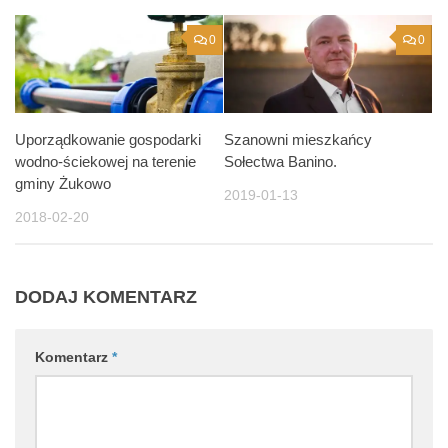
0
0
Uporządkowanie gospodarki
Szanowni mieszkańcy
wodno-ściekowej na terenie
Sołectwa Banino.
gminy Żukowo
2019-01-13
2018-02-20
DODAJ KOMENTARZ
Komentarz
*