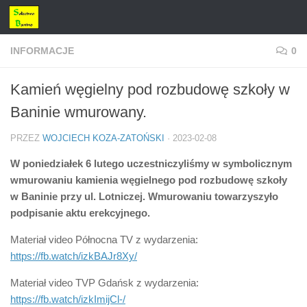
Przejdź do treści
INFORMACJE
0
Kamień węgielny pod rozbudowę szkoły w
Baninie wmurowany.
PRZEZ
WOJCIECH KOZA-ZATOŃSKI
·
2023-02-08
W poniedziałek 6 lutego uczestniczyliśmy w symbolicznym
wmurowaniu kamienia węgielnego pod rozbudowę szkoły
w Baninie przy ul. Lotniczej. Wmurowaniu towarzyszyło
podpisanie aktu erekcyjnego.
Materiał video Północna TV z wydarzenia:
https://fb.watch/izkBAJr8Xy/
Materiał video TVP Gdańsk z wydarzenia:
https://fb.watch/izkImijCl-/