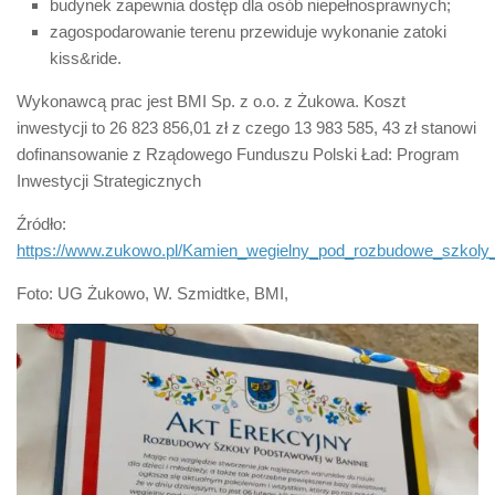
budynek zapewnia dostęp dla osób niepełnosprawnych;
zagospodarowanie terenu przewiduje wykonanie zatoki
kiss&ride.
Wykonawcą prac jest BMI Sp. z o.o. z Żukowa. Koszt
inwestycji to 26 823 856,01 zł z czego 13 983 585, 43 zł stanowi
dofinansowanie z Rządowego Funduszu Polski Ład: Program
Inwestycji Strategicznych
Źródło:
https://www.zukowo.pl/Kamien_wegielny_pod_rozbudowe_szkol
Foto: UG Żukowo, W. Szmidtke, BMI,