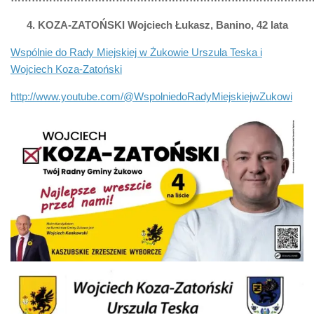
4. KOZA-ZATOŃSKI Wojciech Łukasz, Banino, 42 lata
Wspólnie do Rady Miejskiej w Żukowie Urszula Teska i
Wojciech Koza-Zatoński
http://www.youtube.com/@WspolniedoRadyMiejskiejwZukowi