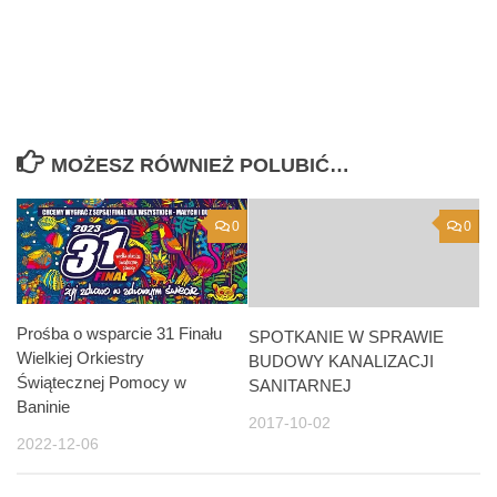
MOŻESZ RÓWNIEŻ POLUBIĆ…
0
0
Prośba o wsparcie 31 Finału
SPOTKANIE W SPRAWIE
Wielkiej Orkiestry
BUDOWY KANALIZACJI
Świątecznej Pomocy w
SANITARNEJ
Baninie
2017-10-02
2022-12-06