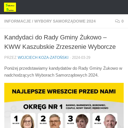
Przejdź do treści
INFORMACJE
/
WYBORY SAMORZĄDOWE 2024
0
Kandydaci do Rady Gminy Żukowo –
KWW Kaszubskie Zrzeszenie Wyborcze
PRZEZ
WOJCIECH KOZA-ZATOŃSKI
·
2024-03-29
Poniżej przedstawiamy kandydatów do Rady Gminy Żukowo w
nadchodzących Wyborach Samorządowych 2024.