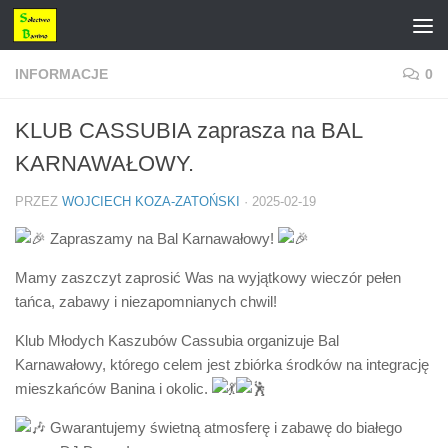
Przejdź do treści
INFORMACJE
0
KLUB CASSUBIA zaprasza na BAL
KARNAWAŁOWY.
PRZEZ
WOJCIECH KOZA-ZATOŃSKI
·
2025-02-19
Zapraszamy na Bal Karnawałowy!
Mamy zaszczyt zaprosić Was na wyjątkowy wieczór pełen
tańca, zabawy i niezapomnianych chwil!
Klub Młodych Kaszubów Cassubia organizuje Bal
Karnawałowy, którego celem jest zbiórka środków na integrację
mieszkańców Banina i okolic.
Gwarantujemy świetną atmosferę i zabawę do białego