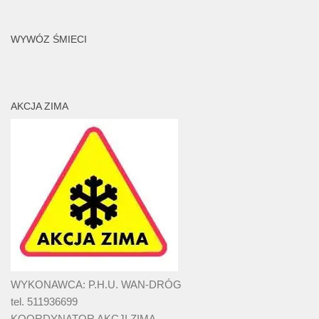
WYWÓZ ŚMIECI
AKCJA ZIMA
WYKONAWCA: P.H.U. WAN-DRÓG
tel. 511936699
KOORDYNATOR AKCJI ZIMA