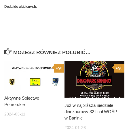
Dodaj do ulubionych:
MOŻESZ RÓWNIEŻ POLUBIĆ…
0
0
Aktywne Sołectwo
Pomorskie
Już w najbliższą niedzielę
dinozaurowy 32 finał WOŚP
2024-03-11
w Baninie
2024-01-26