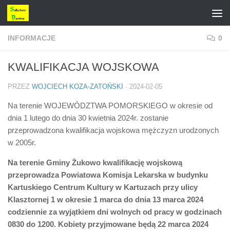
Przejdź do treści
INFORMACJE
0
KWALIFIKACJA WOJSKOWA
PRZEZ
WOJCIECH KOZA-ZATOŃSKI
·
2024-02-05
Na terenie WOJEWÓDZTWA POMORSKIEGO w okresie od
dnia 1 lutego do dnia 30 kwietnia 2024r. zostanie
przeprowadzona kwalifikacja wojskowa mężczyzn urodzonych
w 2005r.
Na terenie Gminy Żukowo kwalifikację wojskową
przeprowadza Powiatowa Komisja Lekarska w budynku
Kartuskiego Centrum Kultury w Kartuzach przy ulicy
Klasztornej 1 w okresie 1 marca do dnia 13 marca 2024
codziennie za wyjątkiem dni wolnych od pracy w godzinach
0830 do 1200. Kobiety przyjmowane będą 22 marca 2024