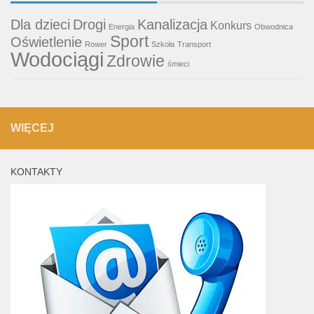
Dla dzieci
Drogi
Kanalizacja
Konkurs
Energia
Obwodnica
Sport
Oświetlenie
Rower
Szkoła
Transport
Wodociągi
Zdrowie
śmieci
WIĘCEJ
KONTAKTY