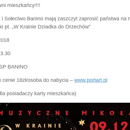
ni mieszkańcy!!!!
t​ i Sołectwo Banino​ mają zaszczyt zaprosić państwa n
ki pt. „W Krainie Dziadka do Orzechów”
2018
13.30
OSP BANINO
w cenie 18zł/osoba do nabycia –
www.portart.pl
dla posiadaczy karty mieszkańca)