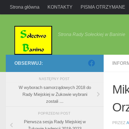
Strona główna
KONTAKTY
PISMA OTRZYMANE
Przejdź do treści
Strona Rady Sołeckiej w Baninie
OBSERWUJ:
INFOR
NASTĘPNY POST
Mik
W wyborach samorządowych 2018 do
Rady Miejskiej w Żukowie wybrani
zostali …
Or
POPRZEDNI POST
Pierwsza sesja Rady Miejskiej w
PRZEZ
A
Żukowie kadencji 2018-2023