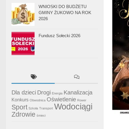
WNIOSKI DO BUDŻETU
GMINY ŻUKOWO NA ROK
2026
Fundusz Sołecki 2026
Dla dzieci
Drogi
Kanalizacja
Energia
Oświetlenie
Konkurs
Obwodnica
Rower
Wodociągi
Sport
Szkoła
Transport
Zdrowie
śmieci