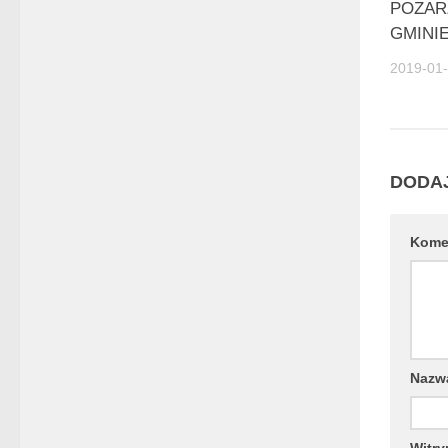
POZA
GMINI
2019-01
DODA
Kome
Naz
Witry