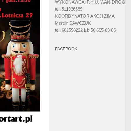
WYKONAWCA: P.H.U. WAN-DRÓG
tel. 511936699
KOORDYNATOR AKCJI ZIMA
Marcin SAWCZUK
tel. 601598222 lub 58 685-83-86
FACEBOOK