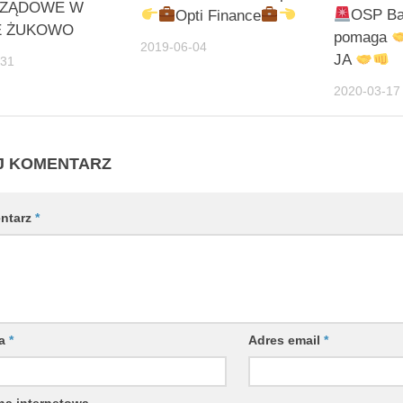
RZĄDOWE W
OSP Ba
Opti Finance
E ŻUKOWO
pomaga
2019-06-04
JA
-31
2020-03-17
J KOMENTARZ
ntarz
*
wa
*
Adres email
*
na internetowa