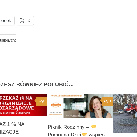
:
ebook
X
lubionych:
ŻESZ RÓWNIEŻ POLUBIĆ…
0
0
AŻ 1 % NA
Piknik Rodzinny –
IZACJE
Pomocna Dłoń
wspiera