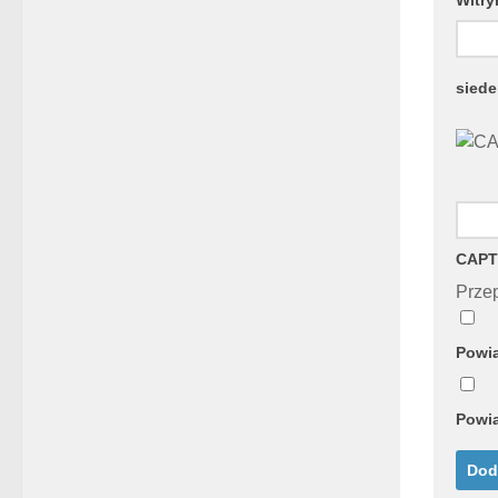
sied
CAPT
Przep
Powia
Powia