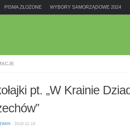
PISMA ZŁOŻONE
WYBORY SAMORZĄDOWE 2024
MACJE
ołajki pt. „W Krainie Dzia
zechów”
DMIN
·
2018-11-19