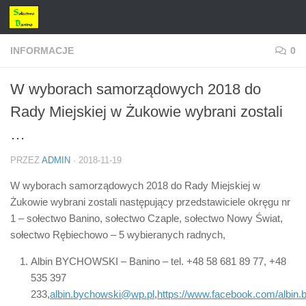
Przejdź do treści
INFORMACJE
0
W wyborach samorządowych 2018 do
Rady Miejskiej w Żukowie wybrani zostali
…
PRZEZ
ADMIN
·
2018-11-19
W wyborach samorządowych 2018 do Rady Miejskiej w
Żukowie wybrani zostali następujący przedstawiciele okręgu nr
1 – sołectwo Banino, sołectwo Czaple, sołectwo Nowy Świat,
sołectwo Rębiechowo – 5 wybieranych radnych,
Albin BYCHOWSKI – Banino – tel. +48 58 681 89 77, +48
535 397
233,
albin.bychowski@wp.pl
,
https://www.facebook.com/albin.