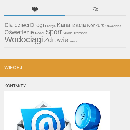
Dla dzieci
Drogi
Kanalizacja
Konkurs
Energia
Obwodnica
Sport
Oświetlenie
Rower
Szkoła
Transport
Wodociągi
Zdrowie
śmieci
WIĘCEJ
KONTAKTY