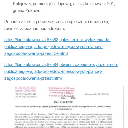
Kolejowej, pomiędzy ul. Lipową, a linią kolejową nr 201,
gmina Żukowo.
Ponadto z treścią obwieszczenia i ogłoszenia można się
również zapoznać pod adresem:
https://bip.zukowo.pl/a,87583,ogloszenie-o-wylozeniu-do-
publicznego-wgladu-projektow-miejscowych-planow-
zagospodarowania-przestrze.html
https://bip.zukowo.pl/a,87584,obwieszczenie-o-wylozeniu-do-
publicznego-wgladu-projektow-miejscowych-planow-
zagospodarowania-przest.html