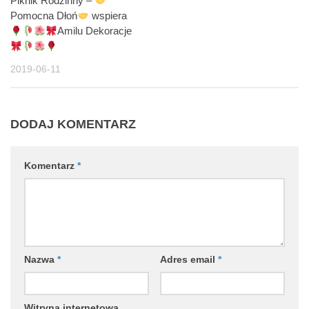
Piknik Rodzinny –
Pomocna Dłoń
wspiera
Amilu Dekoracje
2019-06-11
DODAJ KOMENTARZ
Komentarz
*
Nazwa
*
Adres email
*
Witryna internetowa