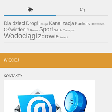
Dla dzieci
Drogi
Kanalizacja
Konkurs
Energia
Obwodnica
Sport
Oświetlenie
Rower
Szkoła
Transport
Wodociągi
Zdrowie
śmieci
WIĘCEJ
KONTAKTY