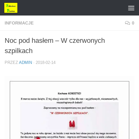
Przejdź do treści
INFORMACJE
0
Noc pod hasłem – W czerwonych
szpilkach
PRZEZ
ADMIN
·
2018-02-14