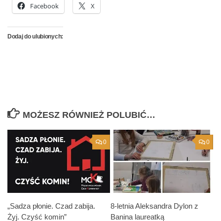
Facebook
X
Dodaj do ulubionych:
MOŻESZ RÓWNIEŻ POLUBIĆ…
0
0
„Sadza płonie. Czad zabija.
8-letnia Aleksandra Dylon z
Żyj. Czyść komin”
Banina laureatką