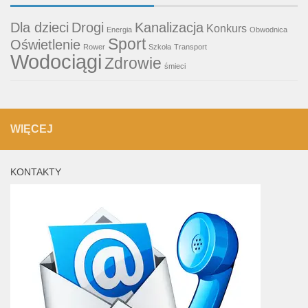
Dla dzieci
Drogi
Kanalizacja
Konkurs
Energia
Obwodnica
Sport
Oświetlenie
Rower
Szkoła
Transport
Wodociągi
Zdrowie
śmieci
WIĘCEJ
KONTAKTY