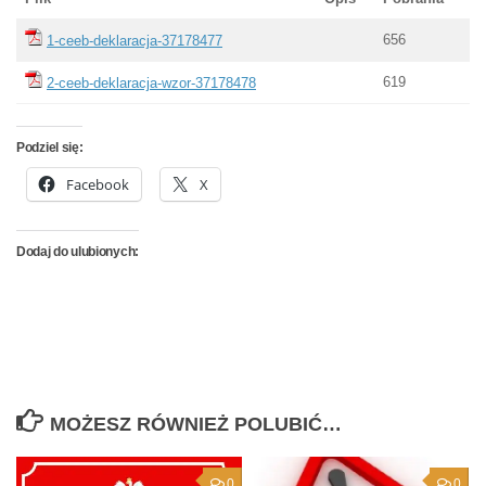
656
1-ceeb-deklaracja-37178477
619
2-ceeb-deklaracja-wzor-37178478
Podziel się:
Facebook
X
Dodaj do ulubionych:
MOŻESZ RÓWNIEŻ POLUBIĆ…
0
0