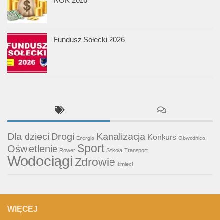
ROK 2026
Fundusz Sołecki 2026
Dla dzieci
Drogi
Kanalizacja
Konkurs
Energia
Obwodnica
Sport
Oświetlenie
Rower
Szkoła
Transport
Wodociągi
Zdrowie
śmieci
WIĘCEJ