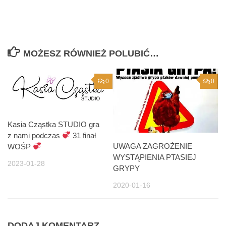
MOŻESZ RÓWNIEŻ POLUBIĆ…
0
0
Kasia Cząstka STUDIO gra
z nami podczas
31 finał
UWAGA ZAGROŻENIE
WOŚP
WYSTĄPIENIA PTASIEJ
2023-01-28
GRYPY
2020-01-16
DODAJ KOMENTARZ