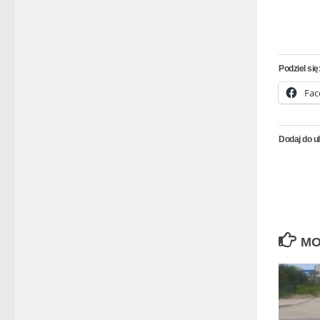
Podziel się
Fac
Dodaj do u
MO