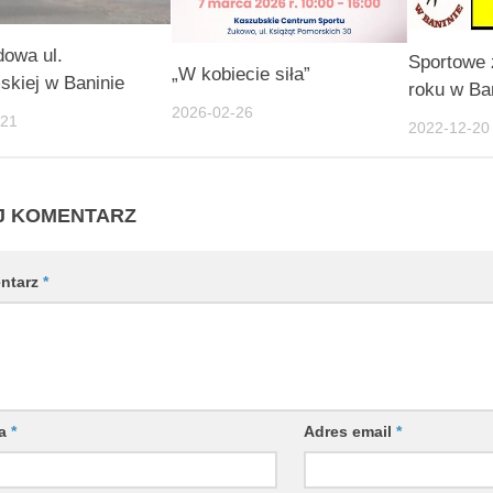
owa ul.
Sportowe 
„W kobiecie siła”
kiej w Baninie
roku w Ban
2026-02-26
-21
2022-12-20
J KOMENTARZ
ntarz
*
wa
*
Adres email
*