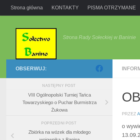
Strona główna
KONTAKTY
PISMA OTRZYMANE
Przejdź do treści
Strona Rady Sołeckiej w Baninie
OBSERWUJ:
INFOR
NASTĘPNY POST
OB
VIII Ogólnopolski Turniej Tańca
Towarzyskiego o Puchar Burmistrza
Żukowa
PRZEZ
A
POPRZEDNI POST
o wywi
Zbiórka na wózek dla młodego
13.09.
wojownika z Banina