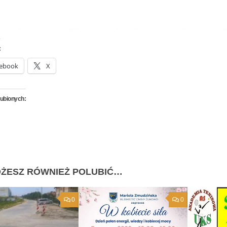
:
ebook
X
lubionych:
ŻESZ RÓWNIEŻ POLUBIĆ…
0
0