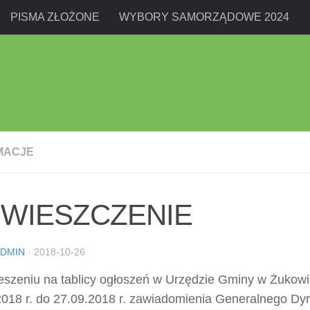
PISMA ZŁOŻONE
WYBORY SAMORZĄDOWE 2024
MACJE
WIESZCZENIE
DMIN
·
2018-10-26
eszeniu na tablicy ogłoszeń w Urzędzie Gminy w Żukowi
2018 r. do 27.09.2018 r. zawiadomienia Generalnego Dy