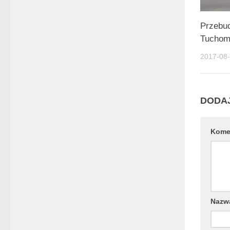
Przebud
Tuchoms
2017-08
DODA
Kome
Naz