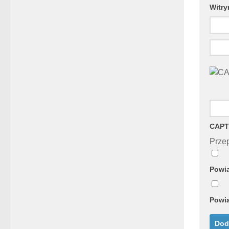
Witry
CAPT
Przep
Powia
Powia