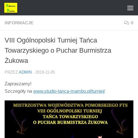
Przejdź do treści
INFORMACJE
0
VIII Ogólnopolski Turniej Tańca
Towarzyskiego o Puchar Burmistrza
Żukowa
PRZEZ
ADMIN
·
2018-11-05
Zapraszamy!
Szczegóły na
www.studio-tanca-mambo.pl/
turniej/