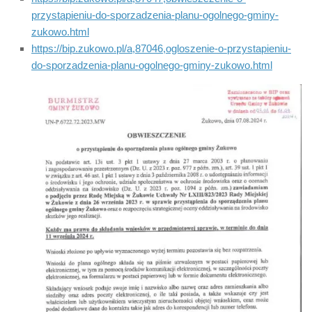
przystapieniu-do-sporzadzenia-planu-ogolnego-gminy-
zukowo.html
https://bip.zukowo.pl/a,87046,ogloszenie-o-przystapieniu-
do-sporzadzenia-planu-ogolnego-gminy-zukowo.html