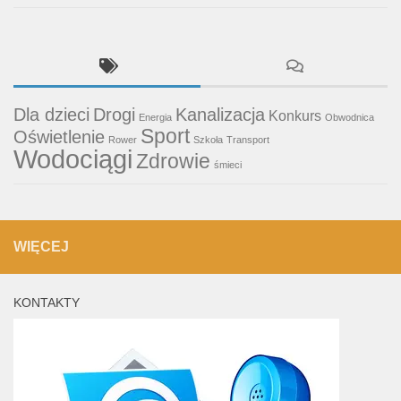
Dla dzieci
Drogi
Kanalizacja
Konkurs
Energia
Obwodnica
Sport
Oświetlenie
Rower
Szkoła
Transport
Wodociągi
Zdrowie
śmieci
WIĘCEJ
KONTAKTY