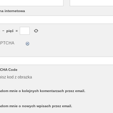
na internetowa
ć
−
pięć
=
CHA Code
isz kod z obrazka
dom mnie o kolejnych komentarzach przez email.
dom mnie o nowych wpisach przez email.