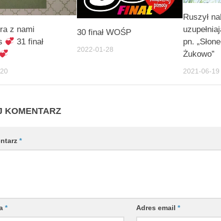
Ruszył na
ra z nami
uzupełniaj
30 finał WOŚP
as
31 finał
pn. „Słon
2022-01-28
Żukowo”
-20
2021-06-19
J KOMENTARZ
ntarz
*
wa
*
Adres email
*