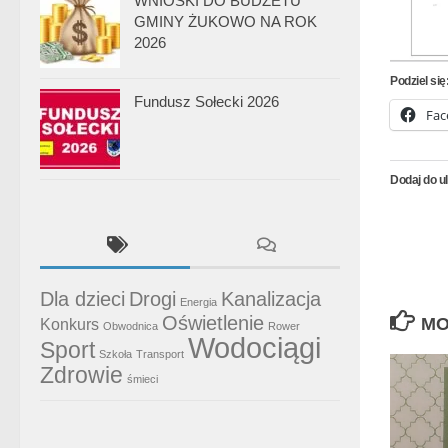
WNIOSKI DO BUDŻETU
GMINY ŻUKOWO NA ROK
2026
Podziel się
Fundusz Sołecki 2026
Fac
Dodaj do u
Dla dzieci
Drogi
Kanalizacja
Energia
Oświetlenie
MO
Konkurs
Obwodnica
Rower
Wodociągi
Sport
Szkoła
Transport
Zdrowie
śmieci