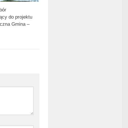
bór
ący do projektu
eczna Gmina –