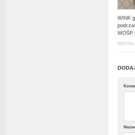
WINK g
podcz
WOŚP
2023-01
DODA
Kome
Naz