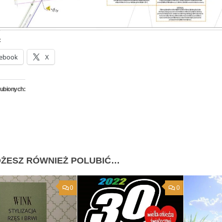
:
ebook
X
lubionych:
ŻESZ RÓWNIEŻ POLUBIĆ…
0
0