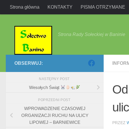
Strona główna
KONTAKTY
PISMA OTRZYMANE
Przejdź do treści
Strona Rady Sołeckiej w Baninie
OBSERWUJ:
INFOR
NASTĘPNY POST
Od 
Wesołych Świąt
POPRZEDNI POST
uli
WPROWADZENIE CZASOWEJ
ORGANIZACJI RUCHU NA ULICY
LIPOWEJ – BARNIEWICE
PRZEZ