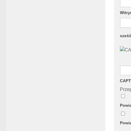
Witry
sześ
CAPT
Przep
Powia
Powia