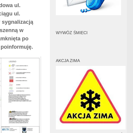
dowa ul.
ciągu ul.
sygnalizacją
Pszenną w
WYWÓZ ŚMIECI
zamknięta po
 poinformuję.
AKCJA ZIMA