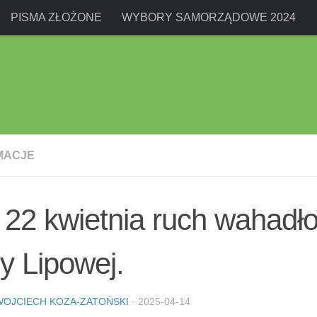
PISMA ZŁOŻONE
WYBORY SAMORZĄDOWE 2024
MACJE
22 kwietnia ruch wahadł
cy Lipowej.
WOJCIECH KOZA-ZATOŃSKI
·
2025-04-14