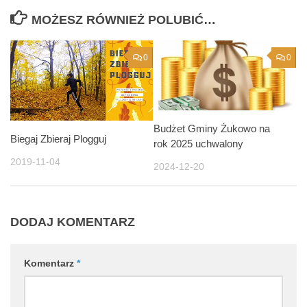
MOŻESZ RÓWNIEŻ POLUBIĆ…
0
0
Budżet Gminy Żukowo na
Biegaj Zbieraj Plogguj
rok 2025 uchwalony
2019-11-04
2024-12-20
DODAJ KOMENTARZ
Komentarz
*