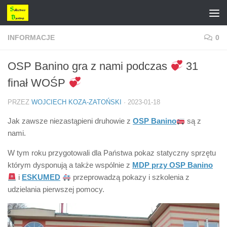
Przejdź do treści
INFORMACJE
0
OSP Banino gra z nami podczas
31
finał WOŚP
PRZEZ
WOJCIECH KOZA-ZATOŃSKI
·
2023-01-18
Jak zawsze niezastąpieni druhowie z
OSP Banino
są z
nami.
W tym roku przygotowali dla Państwa pokaz statyczny sprzętu
którym dysponują a także wspólnie z
MDP przy OSP Banino
i
ESKUMED
przeprowadzą pokazy i szkolenia z
udzielania pierwszej pomocy.