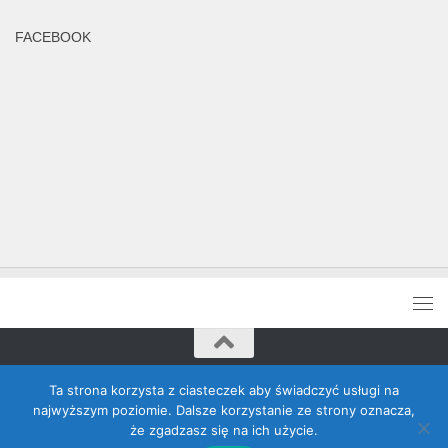
FACEBOOK
Rada Banino © 2026. Wszelkie prawa zastrzeżone
Ta strona korzysta z ciasteczek aby świadczyć usługi na
najwyższym poziomie. Dalsze korzystanie ze strony oznacza,
że zgadzasz się na ich użycie.