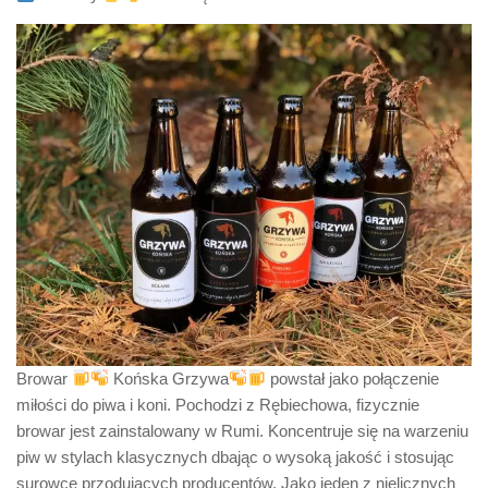
Browar
Końska Grzywa
powstał jako połączenie
miłości do piwa i koni. Pochodzi z Rębiechowa, fizycznie
browar jest zainstalowany w Rumi. Koncentruje się na warzeniu
piw w stylach klasycznych dbając o wysoką jakość i stosując
surowce przodujących producentów. Jako jeden z nielicznych