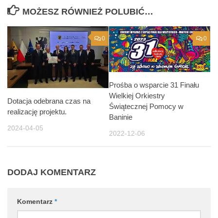
MOŻESZ RÓWNIEŻ POLUBIĆ…
0
0
Prośba o wsparcie 31 Finału
Wielkiej Orkiestry
Dotacja odebrana czas na
Świątecznej Pomocy w
realizację projektu.
Baninie
2024-04-05
2022-12-06
DODAJ KOMENTARZ
Komentarz
*