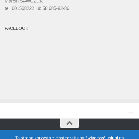
Marcin SAWCZUK
tel. 601598222 lub 58 685-83-86
FACEBOOK
Rada Banino © 2026. Wszelkie prawa zastrzeżone
Ta strona korzysta z ciasteczek aby świadczyć usługi na