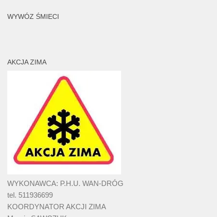
WYWÓZ ŚMIECI
AKCJA ZIMA
WYKONAWCA: P.H.U. WAN-DRÓG
tel. 511936699
KOORDYNATOR AKCJI ZIMA