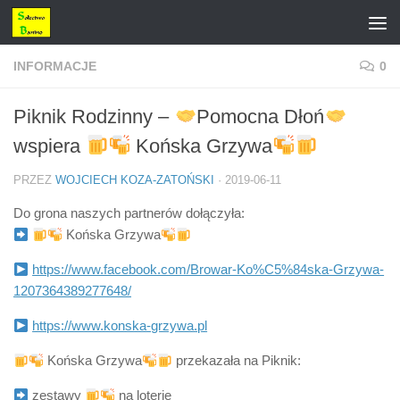
Przejdź do treści
INFORMACJE
0
Piknik Rodzinny –
Pomocna Dłoń
wspiera
Końska Grzywa
PRZEZ
WOJCIECH KOZA-ZATOŃSKI
·
2019-06-11
Do grona naszych partnerów dołączyła:
Końska Grzywa
https://www.facebook.com/Browar-Ko%C5%84ska-Grzywa-
1207364389277648/
https://www.konska-grzywa.pl
Końska Grzywa
przekazała na Piknik:
zestawy
na loterię