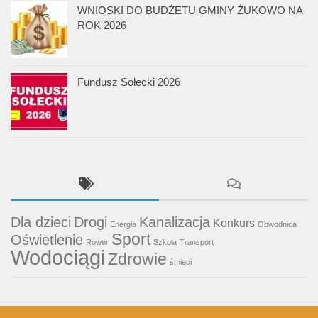
WNIOSKI DO BUDŻETU GMINY ŻUKOWO NA
ROK 2026
Fundusz Sołecki 2026
Dla dzieci
Drogi
Kanalizacja
Konkurs
Energia
Obwodnica
Sport
Oświetlenie
Rower
Szkoła
Transport
Wodociągi
Zdrowie
śmieci