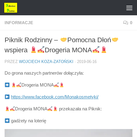
Przejdź do treści
INFORMACJE
0
Piknik Rodzinny –
Pomocna Dłoń
wspiera
Drogeria MONA
PRZEZ
WOJCIECH KOZA-ZATOŃSKI
·
2019-06-16
Do grona naszych partnerów dołączyła:
Drogeria MONA
https://www.facebook.com/Monakosmetyki/
Drogeria MONA
przekazała na Piknik:
gadżety na loterię