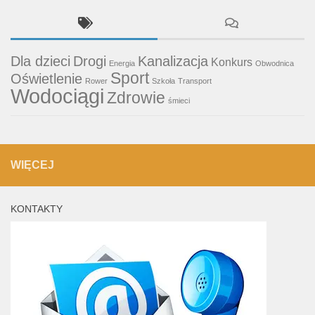
Dla dzieci
Drogi
Kanalizacja
Konkurs
Energia
Obwodnica
Sport
Oświetlenie
Rower
Szkoła
Transport
Wodociągi
Zdrowie
śmieci
WIĘCEJ
KONTAKTY