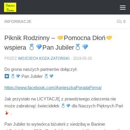
Przejdź do treści
INFORMACJE
0
Piknik Rodzinny –
Pomocna Dłoń
wspiera
Pan Jubiler
PRZEZ
WOJCIECH KOZA-ZATOŃSKI
·
2019-05-28
Do grona naszych partnerów dołączył:
Pan Jubiler
https://www.facebook.com/AgnieszkaPoradaFirma/
Jak przystało na LICYTACJĘ z prawdziwego zdarzenia nie
może zabraknąć świecidełek
dla Naszych Pięknych Pań
.
Pan Jubiler to wytwórca biżuterii z siedzibą w Baninie