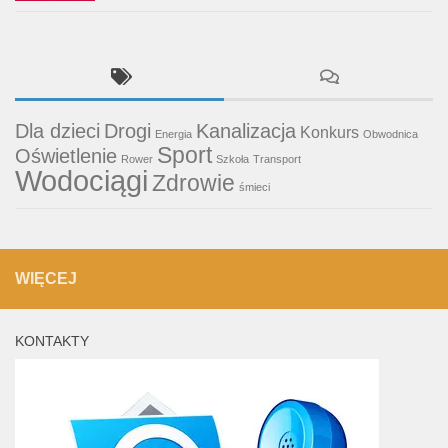
Dla dzieci
Drogi
Kanalizacja
Konkurs
Energia
Obwodnica
Sport
Oświetlenie
Rower
Szkoła
Transport
Wodociągi
Zdrowie
śmieci
WIĘCEJ
KONTAKTY