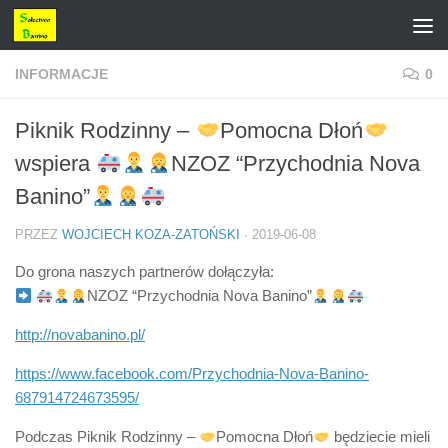
Przejdź do treści
INFORMACJE
0
Piknik Rodzinny –
Pomocna Dłoń
wspiera
NZOZ “Przychodnia Nova
Banino”
PRZEZ
WOJCIECH KOZA-ZATOŃSKI
·
2019-06-08
Do grona naszych partnerów dołączyła:
NZOZ “Przychodnia Nova Banino”
http://novabanino.pl/
https://www.facebook.com/Przychodnia-Nova-Banino-
687914724673595/
Podczas Piknik Rodzinny –
Pomocna Dłoń
będziecie mieli