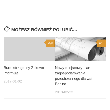
MOŻESZ RÓWNIEŻ POLUBIĆ…
0
0
Burmistrz gminy Żukowo
Nowy miejscowy plan
informuje
zagospodarowania
przestrzennego dla wsi
2017-01-02
Banino
2018-02-23