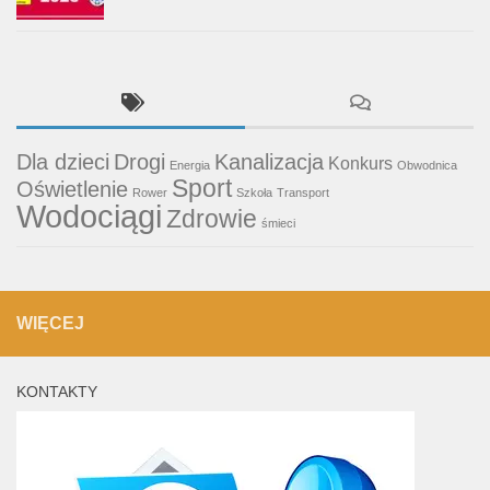
Dla dzieci
Drogi
Kanalizacja
Konkurs
Energia
Obwodnica
Sport
Oświetlenie
Rower
Szkoła
Transport
Wodociągi
Zdrowie
śmieci
WIĘCEJ
KONTAKTY