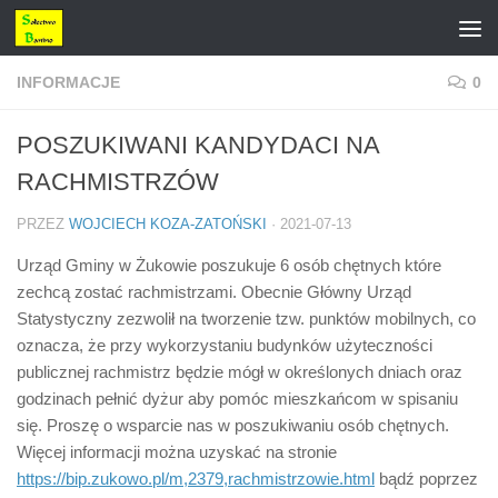
Przejdź do treści
INFORMACJE
0
POSZUKIWANI KANDYDACI NA
RACHMISTRZÓW
PRZEZ
WOJCIECH KOZA-ZATOŃSKI
·
2021-07-13
Urząd Gminy w Żukowie poszukuje 6 osób chętnych które
zechcą zostać rachmistrzami. Obecnie Główny Urząd
Statystyczny zezwolił na tworzenie tzw. punktów mobilnych, co
oznacza, że przy wykorzystaniu budynków użyteczności
publicznej rachmistrz będzie mógł w określonych dniach oraz
godzinach pełnić dyżur aby pomóc mieszkańcom w spisaniu
się. Proszę o wsparcie nas w poszukiwaniu osób chętnych.
Więcej informacji można uzyskać na stronie
https://bip.zukowo.pl/m,2379,rachmistrzowie.html
bądź poprzez