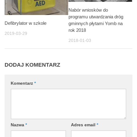
Nabór wniosków do
programu utwardzania dróg
Defibrylator w szkole
gminnych płytami Yomb na
rok 2018
2019-03-29
2018-01-03
DODAJ KOMENTARZ
Komentarz
*
Nazwa
*
Adres email
*