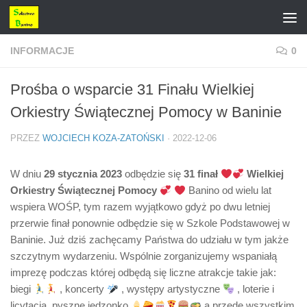
Przejdź do treści
INFORMACJE
0
Prośba o wsparcie 31 Finału Wielkiej
Orkiestry Świątecznej Pomocy w Baninie
PRZEZ
WOJCIECH KOZA-ZATOŃSKI
·
2022-12-06
W dniu
29 stycznia 2023
odbędzie się
31 finał
Wielkiej
Orkiestry Świątecznej Pomocy
Banino od wielu lat
wspiera WOŚP, tym razem wyjątkowo gdyż po dwu letniej
przerwie finał ponownie odbędzie się w Szkole Podstawowej w
Baninie. Już dziś zachęcamy Państwa do udziału w tym jakże
szczytnym wydarzeniu. Wspólnie zorganizujemy wspaniałą
imprezę podczas której odbędą się liczne atrakcje takie jak:
biegi
, koncerty
, występy artystyczne
, loterie i
licytacja, pyszne jedzonko
a przede wszystkim