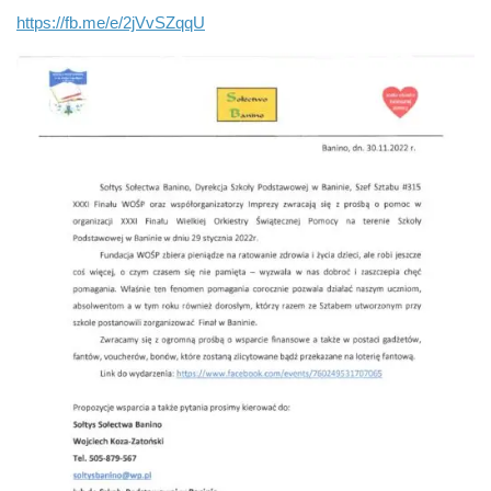
https://fb.me/e/2jVvSZqqU