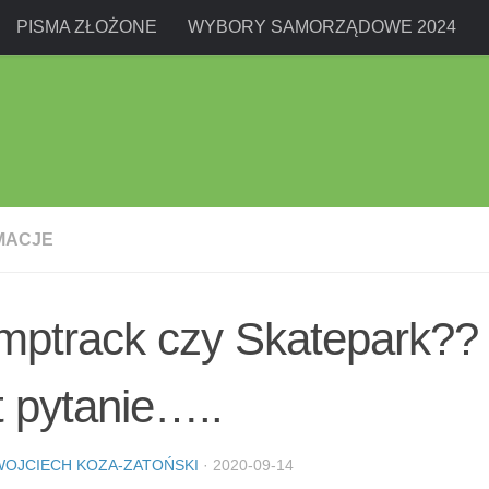
PISMA ZŁOŻONE
WYBORY SAMORZĄDOWE 2024
MACJE
ptrack czy Skatepark?? 
t pytanie…..
WOJCIECH KOZA-ZATOŃSKI
·
2020-09-14