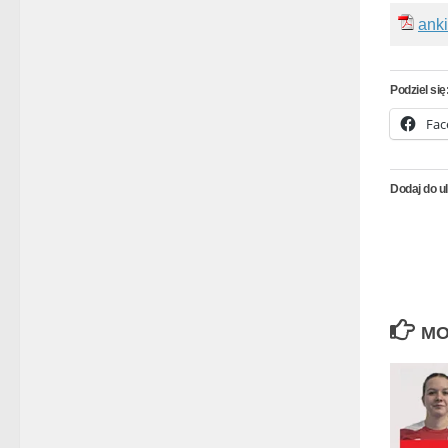
anki
Podziel się
Fac
Dodaj do u
MO