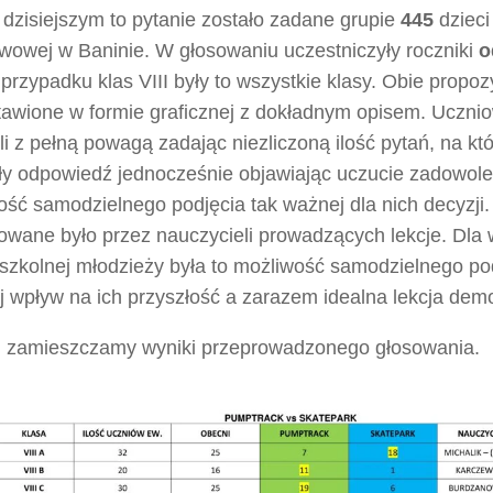
dzisiejszym to pytanie zostało zadane grupie
445
dzieci
wowej w Baninie. W głosowaniu uczestniczyły roczniki
o
 przypadku klas VIII były to wszystkie klasy. Obie propoz
tawione w formie graficznej z dokładnym opisem. Uczni
i z pełną powagą zadając niezliczoną ilość pytań, na kt
ły odpowiedź jednocześnie objawiając uczucie zadowole
ość samodzielnego podjęcia tak ważnej dla nich decyzji
owane było przez nauczycieli prowadzących lekcje. Dla 
szkolnej młodzieży była to możliwość samodzielnego pod
 wpływ na ich przyszłość a zarazem idealna lekcja demo
j zamieszczamy wyniki przeprowadzonego głosowania.