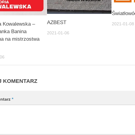
Światłow
AZBEST
a Kowalewska –
2021-01-08
anka Banina
2021-01-06
a na mistrzostwa
-06
J KOMENTARZ
ntarz
*