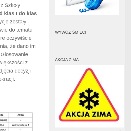
 z Szkoły
d klas I do klas
ycje zostały
owie do tematu
WYWÓZ ŚMIECI
óre oczywiście
nia, że dano im
. Głosowanie
AKCJA ZIMA
większości z
jęcia decyzji
kracji.