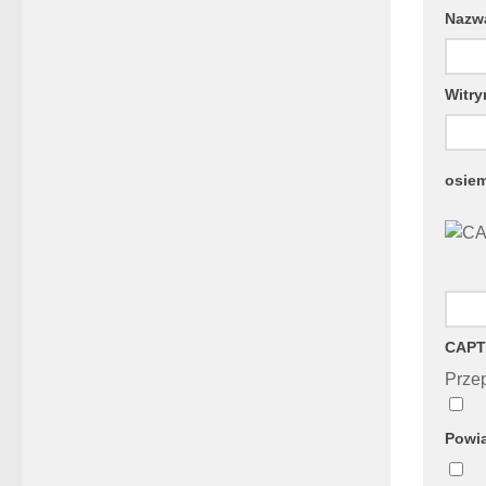
Naz
Witry
osie
CAPT
Przep
Powia