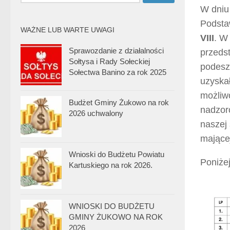
W dniu 
Podsta
WAŻNE LUB WARTE UWAGI
VIII
. W
Sprawozdanie z działalności
przeds
Sołtysa i Rady Sołeckiej
podeszl
Sołectwa Banino za rok 2025
uzyska
możliw
Budżet Gminy Żukowo na rok
nadzor
2026 uchwalony
naszej 
mającej
Wnioski do Budżetu Powiatu
Poniże
Kartuskiego na rok 2026.
WNIOSKI DO BUDŻETU
GMINY ŻUKOWO NA ROK
2026