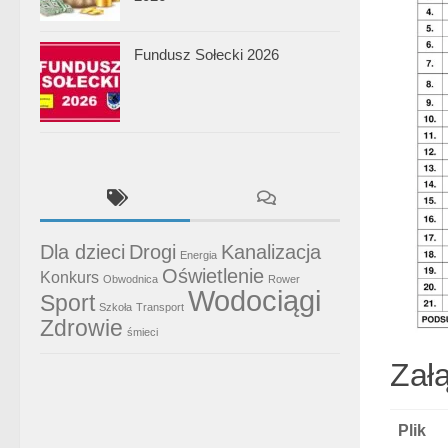
Fundusz Sołecki 2026
Dla dzieci
Drogi
Kanalizacja
Energia
Oświetlenie
Konkurs
Obwodnica
Rower
Wodociągi
Sport
Szkoła
Transport
Zdrowie
śmieci
Załą
Plik