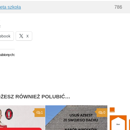
eta szkoła
786
:
ebook
X
lubionych:
ŻESZ RÓWNIEŻ POLUBIĆ…
1
0