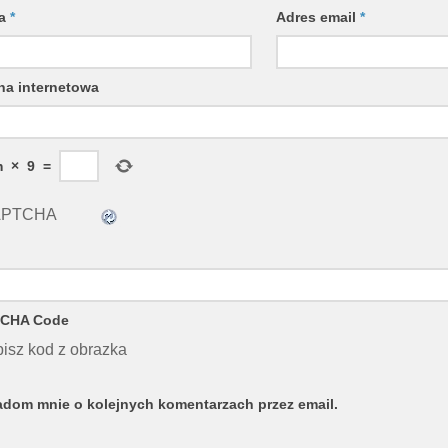
wa
*
Adres email
*
na internetowa
m
×
9
=
CHA Code
isz kod z obrazka
dom mnie o kolejnych komentarzach przez email.