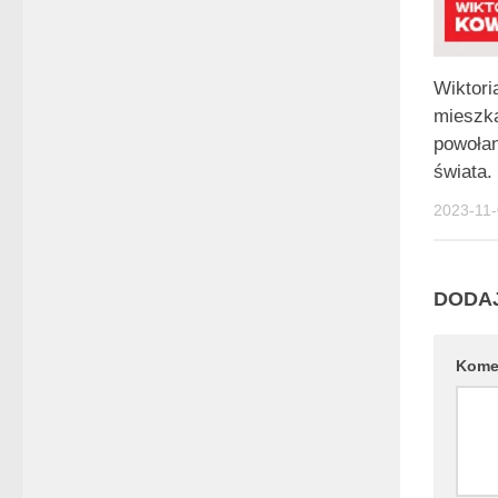
Wiktori
mieszk
powołan
świata.
2023-11
DODA
Kome