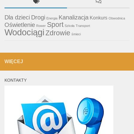
Dla dzieci
Drogi
Kanalizacja
Konkurs
Energia
Obwodnica
Sport
Oświetlenie
Rower
Szkoła
Transport
Wodociągi
Zdrowie
śmieci
WIĘCEJ
KONTAKTY