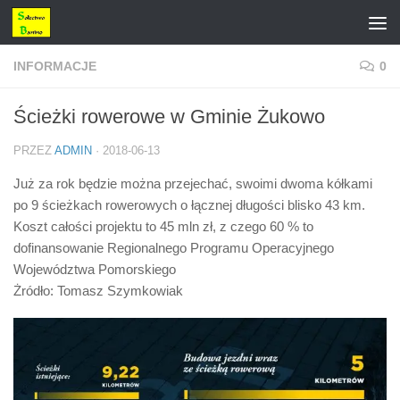
Przejdź do treści
INFORMACJE
0
Ścieżki rowerowe w Gminie Żukowo
PRZEZ
ADMIN
·
2018-06-13
Już za rok będzie można przejechać, swoimi dwoma kółkami
po 9 ścieżkach rowerowych o łącznej długości blisko 43 km.
Koszt całości projektu to 45 mln zł, z czego 60 % to
dofinansowanie Regionalnego Programu Operacyjnego
Województwa Pomorskiego
Żródło: Tomasz Szymkowiak