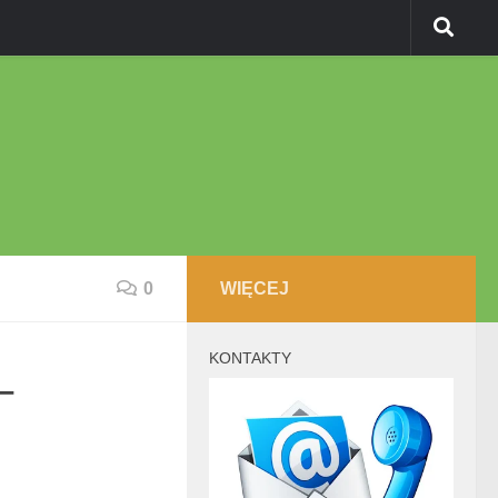
0
WIĘCEJ
KONTAKTY
–