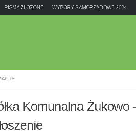
PISMA ZŁOŻONE
WYBORY SAMORZĄDOWE 2024
MACJE
ółka Komunalna Żukowo 
łoszenie