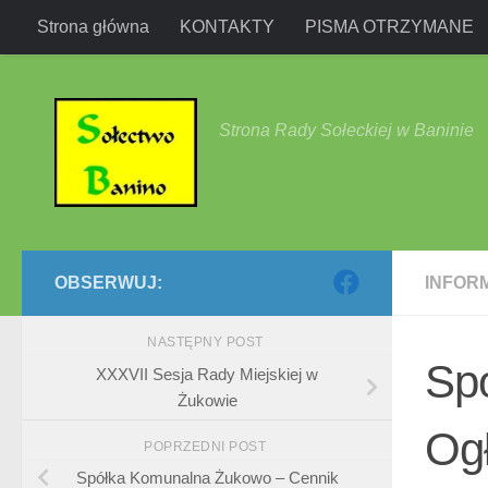
Strona główna
KONTAKTY
PISMA OTRZYMANE
Przejdź do treści
Strona Rady Sołeckiej w Baninie
OBSERWUJ:
INFOR
NASTĘPNY POST
Sp
XXXVII Sesja Rady Miejskiej w
Żukowie
Og
POPRZEDNI POST
Spółka Komunalna Żukowo – Cennik