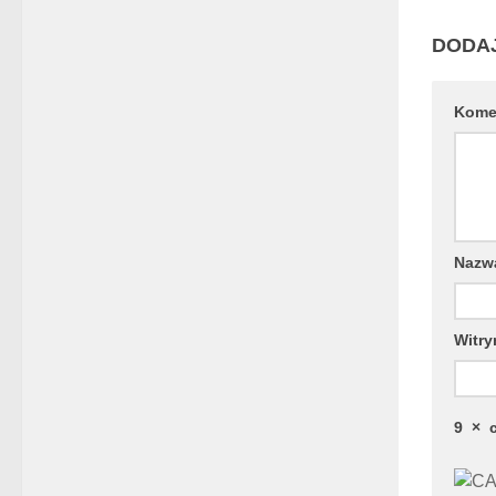
DODA
Kome
Naz
Witry
9
×