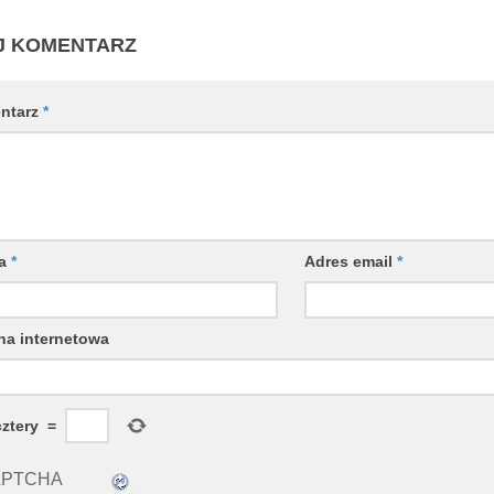
J KOMENTARZ
ntarz
*
wa
*
Adres email
*
na internetowa
cztery
=