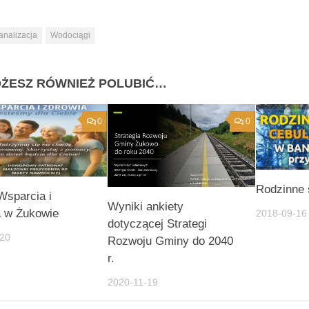
analizacja
Wodociągi
ŻESZ RÓWNIEŻ POLUBIĆ…
0
0
Rodzinne 
Wsparcia i
Wyniki ankiety
a w Żukowie
2018-09-16
dotyczącej Strategi
-20
Rozwoju Gminy do 2040
r.
2020-11-19