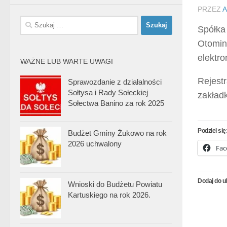
PRZEZ
A
Szukaj:
Spółka
Otomino
elektro
WAŻNE LUB WARTE UWAGI
Rejest
Sprawozdanie z działalności
Sołtysa i Rady Sołeckiej
zakład
Sołectwa Banino za rok 2025
Podziel się
Budżet Gminy Żukowo na rok
2026 uchwalony
Fac
Dodaj do u
Wnioski do Budżetu Powiatu
Kartuskiego na rok 2026.