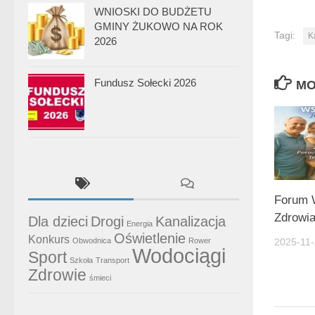
WNIOSKI DO BUDŻETU
GMINY ŻUKOWO NA ROK
Tagi:
K
2026
Fundusz Sołecki 2026
MO
Forum 
Zdrowi
Dla dzieci
Drogi
Kanalizacja
Energia
Oświetlenie
Konkurs
Obwodnica
Rower
2025-11
Wodociągi
Sport
Szkoła
Transport
Zdrowie
śmieci