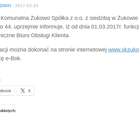
DMIN
·
2017-03-24
 Komunalna Żukowo Spółka z o.o. z siedzibą w Żukowie 
 44, uprzejmie informuje, iż od dnia 01.03.2017r. funkc
niczne Biuro Obsługi Klienta.
racji można dokonać na stronie internetowej
www.skzuko
kę e-Bok.
:
ebook
X
lubionych: