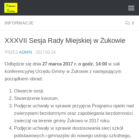
Przejdź do treści
INFORMACJE
0
XXXVII Sesja Rady Miejskiej w Żukowie
PRZEZ
ADMIN
·
2017-03-24
Odbędzie się dnia
27 marca 2017 r. o godz. 14:00
w sali
konferencyjnej Urzędu Gminy w Żukowie z następującym
porządkiem obrad:
Otwarcie sesji.
Stwierdzenie kworum.
Podjęcie uchwały w sprawie przyjęcia Programu opieki nad
zwierzętami bezdomnymi oraz zapobiegania bezdomności
zwierząt na terenie gminy Żukowo w 2017 roku.
Podjęcie uchwały w sprawie dostosowania sieci szkół
podstawowych i gimnazjów do nowego ustroju szkolnego,