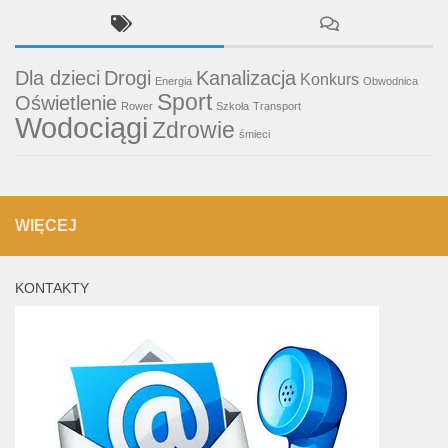
Dla dzieci
Drogi
Kanalizacja
Konkurs
Energia
Obwodnica
Sport
Oświetlenie
Rower
Szkoła
Transport
Wodociągi
Zdrowie
śmieci
WIĘCEJ
KONTAKTY